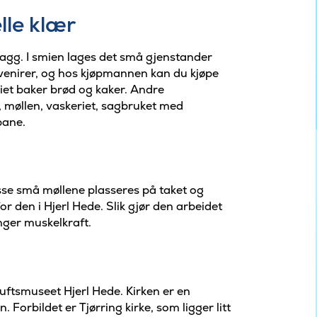
lle klær
lagg. I smien lages det små gjenstander
enirer, og hos kjøpmannen kan du kjøpe
iet baker brød og kaker. Andre
, møllen, vaskeriet, sagbruket med
bane.
isse små møllene plasseres på taket og
or den i Hjerl Hede. Slik gjør den arbeidet
enger muskelkraft.
luftsmuseet Hjerl Hede. Kirken er en
Forbildet er Tjørring kirke, som ligger litt