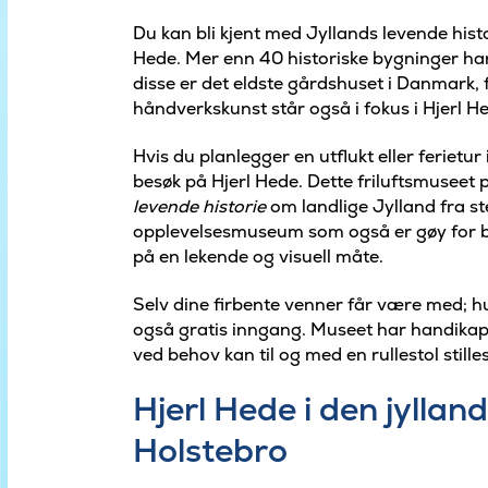
Du kan bli kjent med Jyllands levende histo
Hede. Mer enn 40 historiske bygninger har
disse er det eldste gårdshuset i Danmark,
håndverkskunst står også i fokus i Hjerl H
Hvis du planlegger en utflukt eller ferietu
besøk på Hjerl Hede. Dette friluftsmuseet p
levende historie
om landlige Jylland fra ste
opplevelsesmuseum som også er gøy for b
på en lekende og visuell måte.
Selv dine firbente venner får være med; hu
også gratis inngang. Museet har handikapve
ved behov kan til og med en rullestol stilles
Hjerl Hede i den jyll
Holstebro