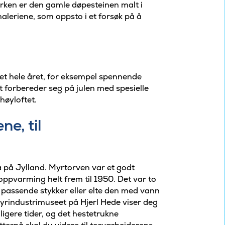
irken er den gamle døpesteinen malt i
aleriene, som oppsto i et forsøk på å
met hele året, for eksempel spennende
et forbereder seg på julen med spesielle
høyloftet.
ne, til
så på Jylland. Myrtorven var et godt
oppvarming helt frem til 1950. Det var to
 passende stykker eller elte den med vann
 Myrindustrimuseet på Hjerl Hede viser deg
igere tider, og det hestetrukne