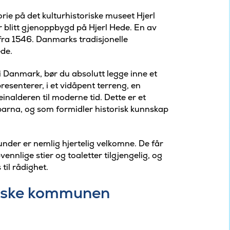
rie på det kulturhistoriske museet Hjerl
 blitt gjenoppbygd på Hjerl Hede. En av
 fra 1546. Danmarks tradisjonelle
ede.
r i Danmark, bør du absolutt legge inne et
resenterer, i et vidåpent terreng, en
inalderen til moderne tid. Dette er et
arna, og som formidler historisk kunnskap
nder er nemlig hjertelig velkomne. De får
nnlige stier og toaletter tilgjengelig, og
 til rådighet.
andske kommunen