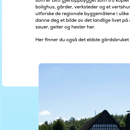
som er blitt gjenoppbygget som tro kopier
bolighus, gårder, verksteder og et vertshu
utforske de regionale byggemåtene i ulike 
danne deg et bilde av det landlige livet på
sauer, geiter og hester her.
Her finner du også det eldste gårdsbruket 