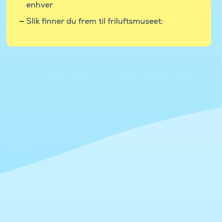
enhver
​​Slik finner du frem til friluftsmuseet: