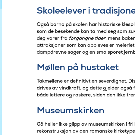
Skoleelever i tradisjone
Også barna på skolen har historiske klesp
som de besøkende kan ta med seg som suv
deg varer fra
forgangne tider
, mens baker
attraksjoner som kan oppleves er meieriet
dampdrevne sager og en smalsporet jern
Møllen på hustaket
Takmøllene er definitivt en severdighet. D
drives av vindkraft, og dette gjelder også f
både lettere og raskere, siden den ikke tr
Museumskirken
Gå heller ikke glipp av museumskirken i fri
rekonstruksjon av den romanske kirketypen. 