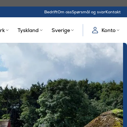
Bedrift
Om oss
Spørsmål og svar
Kontakt
rk
Tyskland
Sverige
Konto