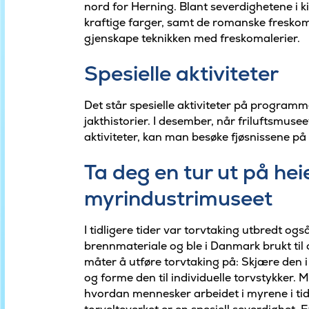
nord for Herning. Blant severdighetene i k
kraftige farger, samt de romanske freskom
gjenskape teknikken med freskomalerier.
Spesielle aktiviteter
Det står spesielle aktiviteter på program
jakthistorier. I desember, når friluftsmuse
aktiviteter, kan man besøke fjøsnissene på 
Ta deg en tur ut på heie
myrindustrimuseet
I tidligere tider var torvtaking utbredt og
brennmateriale og ble i Danmark brukt til 
måter å utføre torvtaking på: Skjære den i
og forme den til individuelle torvstykker.
hvordan mennesker arbeidet i myrene i tidl