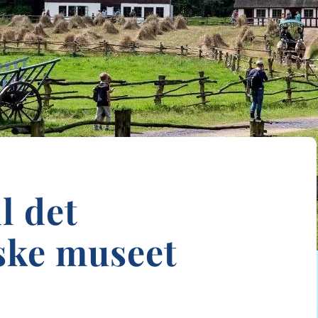
l det
ske museet