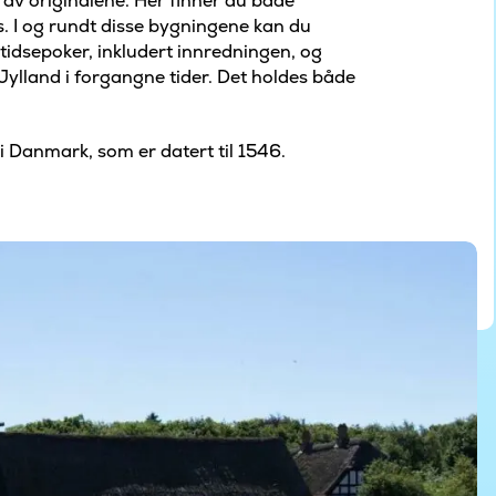
 av originalene. Her finner du både
s. I og rundt disse bygningene kan du
tidsepoker, inkludert innredningen, og
 Jylland i forgangne tider. Det holdes både
i Danmark, som er datert til 1546.