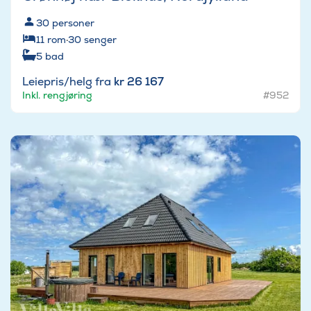
30
personer
11
rom
·
30
senger
5
bad
Leiepris/helg fra
kr 26 167
Inkl. rengjøring
#952