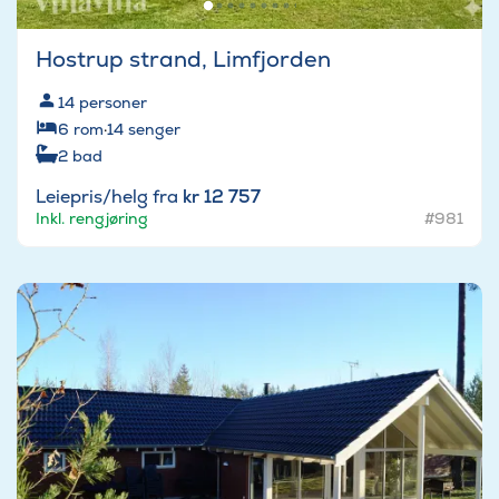
Hostrup strand, Limfjorden
14
personer
6
rom
·
14
senger
2
bad
Leiepris/helg fra
kr 12 757
Inkl. rengjøring
#981