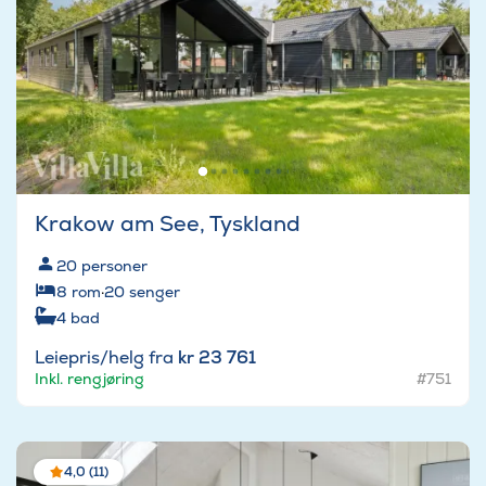
Krakow am See, Tyskland
20
personer
8
rom
·
20
senger
4
bad
Leiepris/helg fra
kr 23 761
Inkl. rengjøring
#751
4,0 (11)