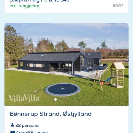
Inkl. rengjøring
#987
Bønnerup Strand, Østjylland
22
personer
7
rom
·
22
senger