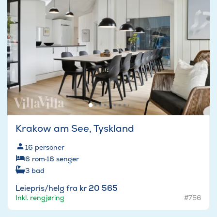
Krakow am See, Tyskland
16
personer
6
rom
·
16
senger
3
bad
Leiepris/helg fra
kr 20 565
Inkl. rengjøring
#756