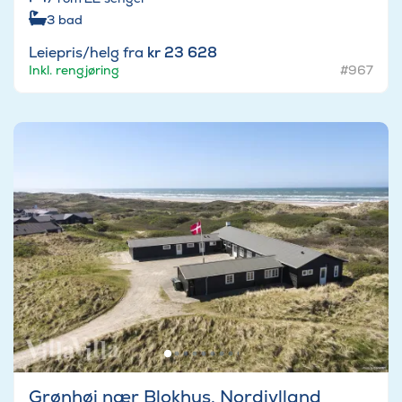
3
bad
Leiepris/helg fra
kr 23 628
Inkl. rengjøring
#967
Grønhøj nær Blokhus, Nordjylland