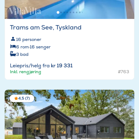
Trams am See, Tyskland
16
personer
6
rom
·
16
senger
3
bad
Leiepris/helg fra
kr 19 331
Inkl. rengjøring
#763
4,5 (7)