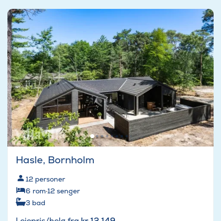
Hasle, Bornholm
12
personer
6
rom
·
12
senger
3
bad
Leiepris/helg fra
kr 12 149