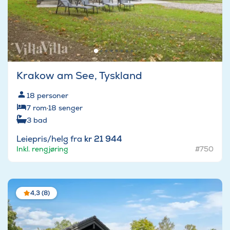
Krakow am See, Tyskland
18
personer
7
rom
·
18
senger
3
bad
Leiepris/helg fra
kr 21 944
Inkl. rengjøring
#750
4,3 (8)