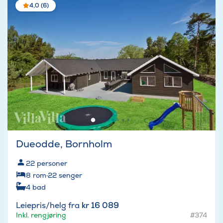
4,0 (6)
Dueodde, Bornholm
22
personer
8
rom
·
22
senger
4
bad
Leiepris/helg fra
kr 16 089
Inkl. rengjøring
#374