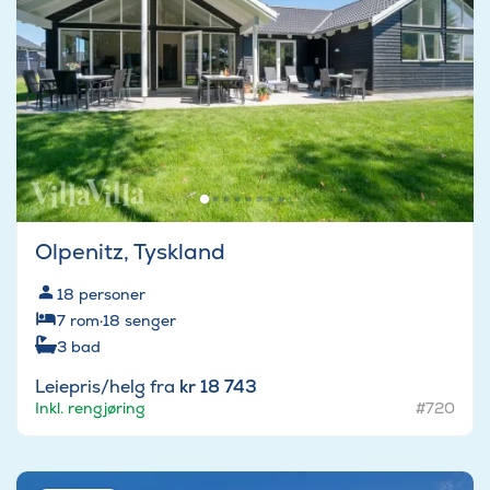
Olpenitz, Tyskland
18
personer
7
rom
·
18
senger
3
bad
Leiepris/helg fra
kr 18 743
Inkl. rengjøring
#720