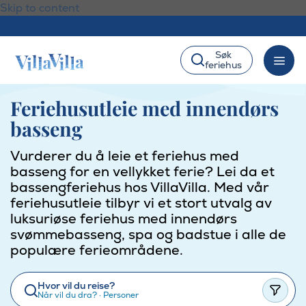
Skip to content
Søk
feriehus
Feriehusutleie med innendørs
basseng
Vurderer du å leie et feriehus med
basseng for en vellykket ferie? Lei da et
bassengferiehus hos VillaVilla. Med vår
feriehusutleie tilbyr vi et stort utvalg av
luksuriøse feriehus med innendørs
svømmebasseng, spa og badstue i alle de
populære ferieområdene.
Hvor vil du reise?
Når vil du dra?
·
Personer