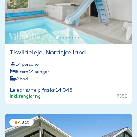
Tisvildeleje, Nordsjælland
14
personer
5
rom
·
14
senger
2
bad
Leiepris/helg fra
kr 14 345
Inkl. rengjøring
#352
4,3 (7)