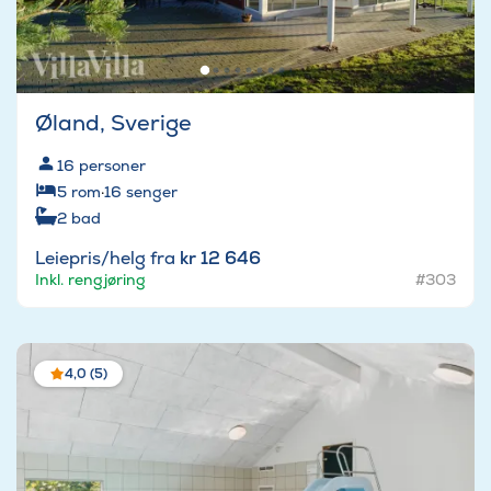
Øland, Sverige
16
personer
5
rom
·
16
senger
2
bad
Leiepris/helg fra
kr 12 646
Inkl. rengjøring
#303
4,0 (5)