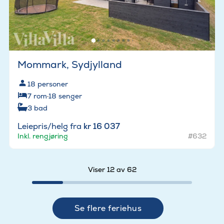
Mommark, Sydjylland
18
personer
7
rom
·
18
senger
3
bad
Leiepris/helg fra
kr 16 037
Inkl. rengjøring
#632
Viser 12 av 62
Se flere feriehus