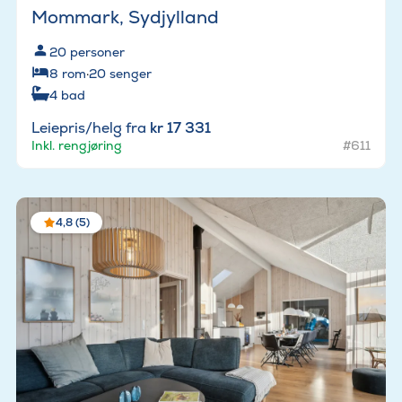
Mommark, Sydjylland
20
personer
8
rom
·
20
senger
4
bad
Leiepris/helg fra
kr 17 331
Inkl. rengjøring
#611
4,8 (5)