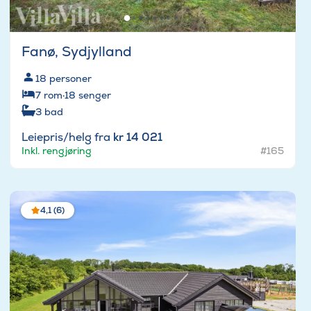
Fanø, Sydjylland
18
personer
7
rom
·
18
senger
3
bad
Leiepris/helg fra
kr 14 021
Inkl. rengjøring
#165
4,1 (6)