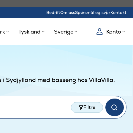
Bedrift
Om oss
Spørsmål og svar
Kontakt
rk
Tyskland
Sverige
Konto
i Sydjylland med basseng hos VillaVilla.
Filtre