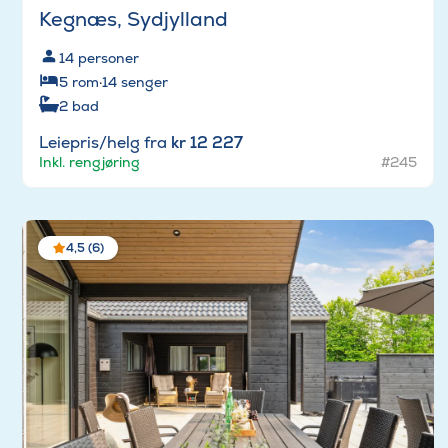
Kegnæs, Sydjylland
14
personer
5
rom
·
14
senger
2
bad
Leiepris/helg fra
kr 12 227
Inkl. rengjøring
#245
4,5 (6)