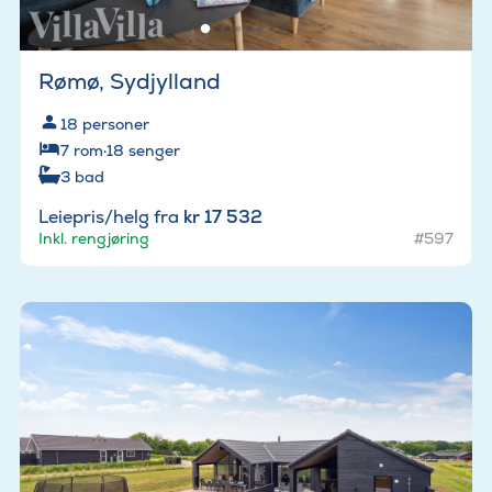
Rømø, Sydjylland
18
personer
7
rom
·
18
senger
3
bad
Leiepris/helg fra
kr 17 532
Inkl. rengjøring
#597