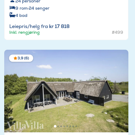
24
personer
9
rom
·
24
senger
4
bad
Leiepris/helg fra
kr 17 818
Inkl. rengjøring
#499
3,9 (6)