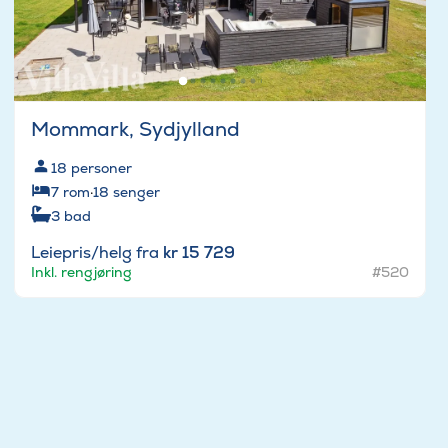
Mommark, Sydjylland
18
personer
7
rom
·
18
senger
3
bad
Leiepris/helg fra
kr 15 729
Inkl. rengjøring
#520