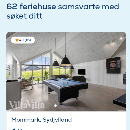
62 feriehuse
samsvarte med
søket ditt
4,1 (16)
Mommark, Sydjylland