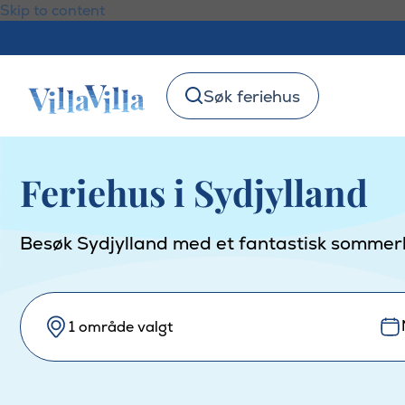
Skip to content
Søk feriehus
Feriehus i Sydjylland
Besøk Sydjylland med et fantastisk sommerhu
1 område valgt