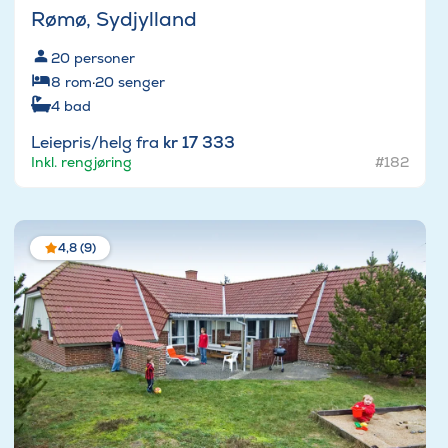
Rømø, Sydjylland
20
personer
8
rom
·
20
senger
4
bad
Leiepris/helg fra
kr 17 333
Inkl. rengjøring
#182
4,8 (9)