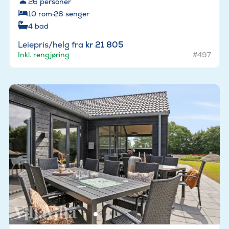
26
personer
10
rom
·
26
senger
4
bad
Leiepris/helg fra
kr 21 805
Inkl. rengjøring
#497