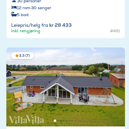
30
personer
12
rom
·
30
senger
5
bad
Leiepris/helg fra
kr 28 433
Inkl. rengjøring
#491
3,3 (7)