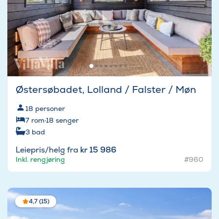
Østersøbadet, Lolland / Falster / Møn
18
personer
7
rom
·
18
senger
3
bad
Leiepris/helg fra
kr 15 986
Inkl. rengjøring
#960
4,7 (15)