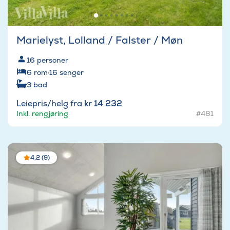
Marielyst, Lolland / Falster / Møn
16
personer
6
rom
·
16
senger
3
bad
Leiepris/helg fra
kr 14 232
Inkl. rengjøring
#481
4,2 (9)