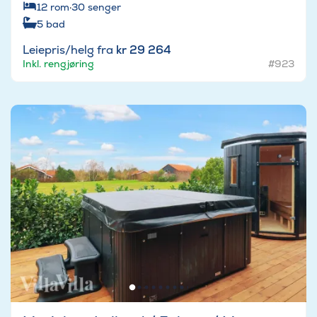
12
rom
·
30
senger
5
bad
Leiepris/helg fra
kr 29 264
Inkl. rengjøring
#923