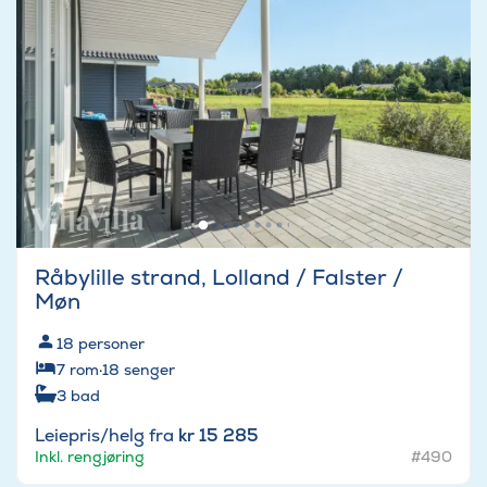
Råbylille strand, Lolland / Falster /
Møn
18
personer
7
rom
·
18
senger
3
bad
Leiepris/helg fra
kr 15 285
Inkl. rengjøring
#490