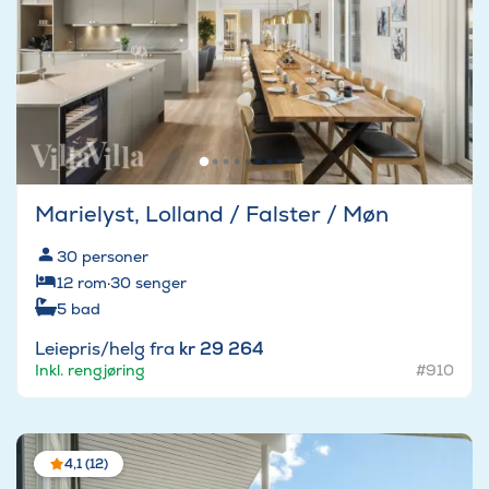
Marielyst, Lolland / Falster / Møn
30
personer
12
rom
·
30
senger
5
bad
Leiepris/helg fra
kr 29 264
Inkl. rengjøring
#910
4,1 (12)