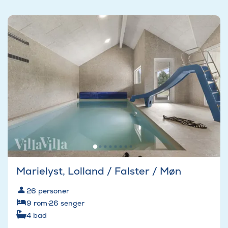
Marielyst, Lolland / Falster / Møn
26
personer
9
rom
·
26
senger
4
bad