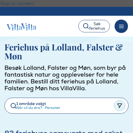
Skip to content
Søk
feriehus
Feriehus på Lolland, Falster &
Møn
Besøk Lolland, Falster og Møn, som byr på
fantastisk natur og opplevelser for hele
familien. Bestill ditt feriehus på Lolland,
Falster og Møn hos VillaVilla.
1 område valgt
Når vil du dra?
·
Personer