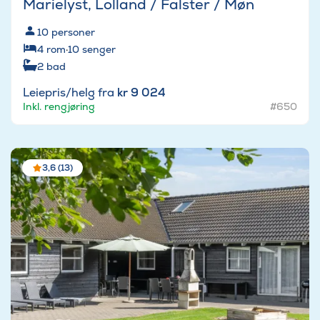
Marielyst, Lolland / Falster / Møn
10
personer
4
rom
·
10
senger
2
bad
Leiepris/helg fra
kr 9 024
Inkl. rengjøring
#650
3,6 (13)