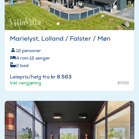
Marielyst, Lolland / Falster / Møn
12
personer
4
rom
·
12
senger
2
bad
Leiepris/helg fra
kr 8 563
Inkl. rengjøring
#956