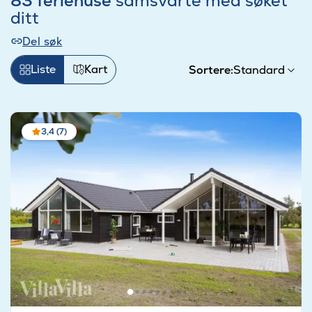
83 feriehuse
samsvarte med søket
ditt
Del søk
Liste
Kart
Sortere:
3,4 (7)