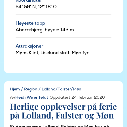
Koordinater
54° 59′ N, 12° 18′ O
Høyeste topp
Aborrebjerg, høyde: 143 m
Attraksjoner
Møns Klint, Liselund slott, Møn fyr
Hjem
/
Region
/
Lolland/Falster/Møn
Av
Heidi Wirenfeldt
|
Oppdatert 24. februar 2026
Herlige opplevelser på ferie
på Lolland, Falster og Møn
Sydhavsøerne Lolland, Falster og Møn byr på