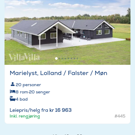
Marielyst, Lolland / Falster / Møn
20
personer
8
rom
·
20
senger
4
bad
Leiepris/helg fra
kr 16 963
Inkl. rengjøring
#445