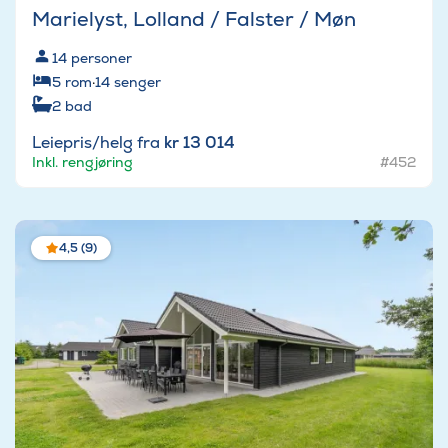
Marielyst, Lolland / Falster / Møn
14
personer
5
rom
·
14
senger
2
bad
Leiepris/helg fra
kr 13 014
Inkl. rengjøring
#452
4,5 (9)