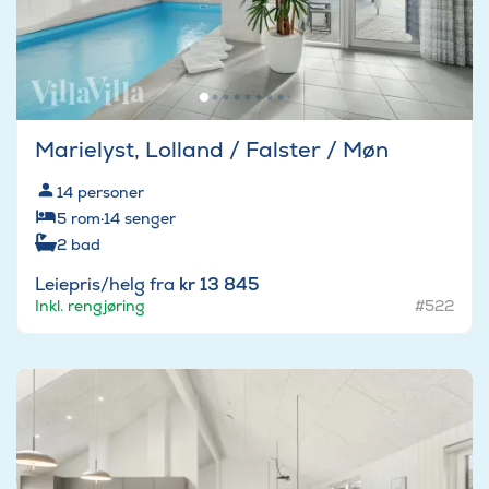
Marielyst, Lolland / Falster / Møn
14
personer
5
rom
·
14
senger
2
bad
Leiepris/helg fra
kr 13 845
Inkl. rengjøring
#522