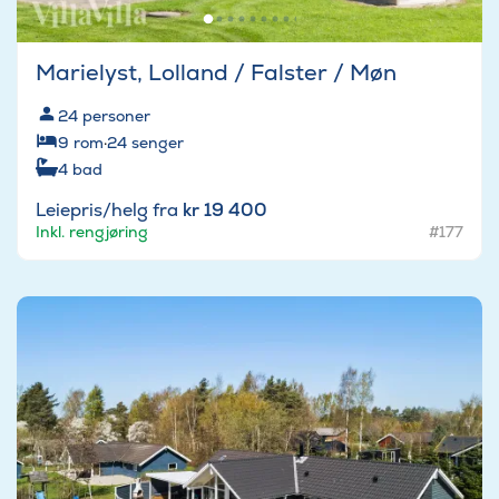
Marielyst, Lolland / Falster / Møn
24
personer
9
rom
·
24
senger
4
bad
Leiepris/helg fra
kr 19 400
Inkl. rengjøring
#177