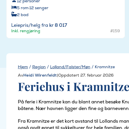
12
personer
5
rom
·
12
senger
2
bad
Leiepris/helg fra
kr 8 017
Inkl. rengjøring
#159
Hjem
/
Region
/
Lolland/Falster/Møn
/
Kramnitze
Av
Heidi Wirenfeldt
|
Oppdatert 27. februar 2026
Feriehus i Kramnitz
På ferie i Kramnitze kan du blant annet besøke Kn
båtene. Nær havnen ligger den fine og barneven
Fra Kramnitze er det kort avstand til Lollands man
også godt egnet til sykkelturer for hele familien