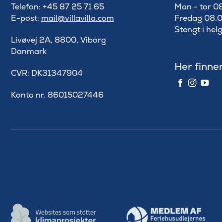
Telefon: +45 87 25 71 65
Man - tor 0
E-post:
mail@villavilla.com
Fredag 08.0
Stengt i hel
Livøvej 2A, 8800, Viborg
Danmark
Her finne
​CVR: DK31347904
Konto nr. 86015027446