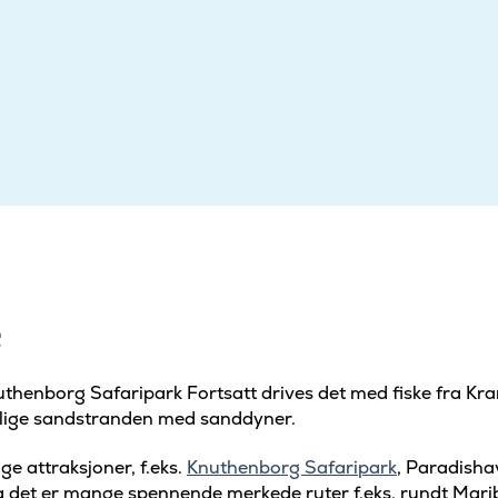
e
uthenborg Safaripark Fortsatt drives det med fiske fra Kra
nlige sandstranden med sanddyner.
ge attraksjoner, f.eks.
Knuthenborg Safaripark
, Paradisha
, da det er mange spennende merkede ruter f.eks. rundt Mar