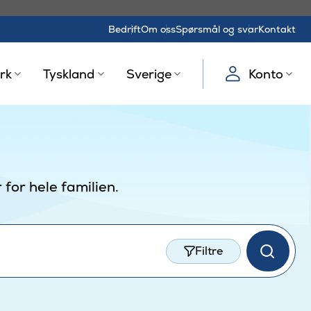
Bedrift
Om oss
Spørsmål og svar
Kontakt
rk
Tyskland
Sverige
Konto
for hele familien.
Filtre