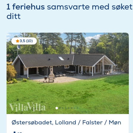
1 feriehus
samsvarte med søket
ditt
3,5 (10)
Østersøbadet, Lolland / Falster / Møn