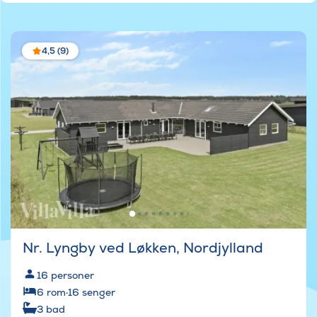
4,5 (9)
Nr. Lyngby ved Løkken, Nordjylland
16
personer
6
rom
·
16
senger
3
bad