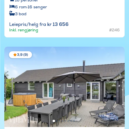
16
personer
6
rom
·
16
senger
3
bad
Leiepris/helg fra
kr 13 656
Inkl. rengjøring
#246
3,9 (9)