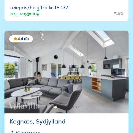
Leiepris/helg fra
kr 12 177
Inkl. rengjøring
#193
4,4 (9)
Kegnæs, Sydjylland