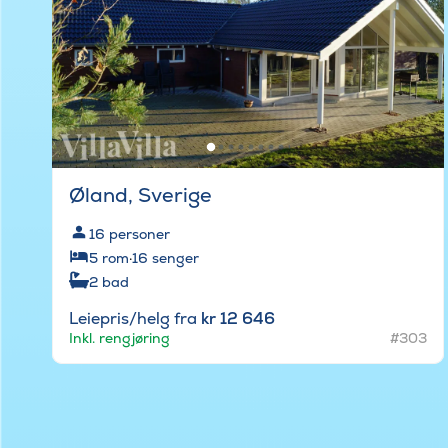
Øland, Sverige
16
personer
5
rom
·
16
senger
2
bad
Leiepris/helg fra
kr 12 646
Inkl. rengjøring
#303