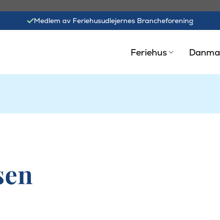
Medlem av Feriehusudlejernes Brancheforening
Feriehus
Danma
sen