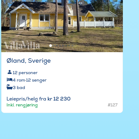
Øland, Sverige
12
personer
4
rom
·
12
senger
3
bad
Leiepris/helg fra
kr 12 230
Inkl. rengjøring
#127