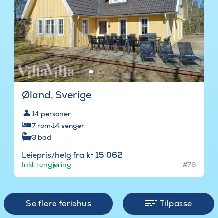
Øland, Sverige
14
personer
7
rom
·
14
senger
3
bad
Leiepris/helg fra
kr 15 062
Inkl. rengjøring
#78
Se flere feriehus
Tilpasse