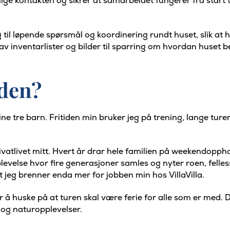
e kontakten og sikrer at samarbeidet fungerer fra start til 
til løpende spørsmål og koordinering rundt huset, slik at h
 inventarlister og bilder til sparring om hvordan huset be
iden?
mine tre barn. Fritiden min bruker jeg på trening, lange tur
privatlivet mitt. Hvert år drar hele familien på weekendopp
opplevelse hvor fire generasjoner samles og nyter roen, fell
 jeg brenner enda mer for jobben min hos VillaVilla.
r å huske på at turen skal være ferie for alle som er med.
og naturopplevelser.