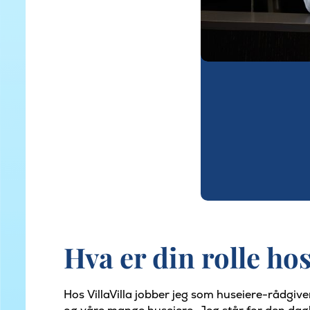
Hva er din rolle hos
Hos VillaVilla jobber jeg som huseiere-rådgiv