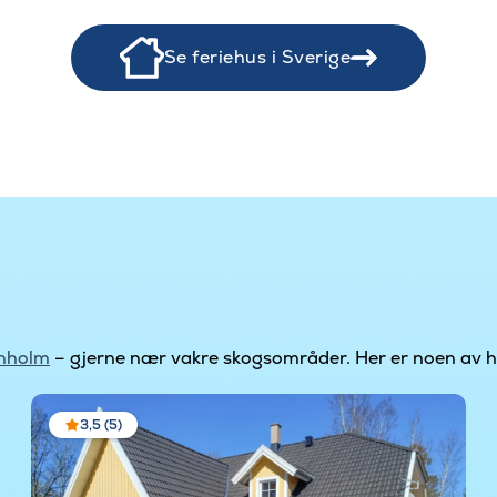
Se feriehus i Sverige
nholm
– gjerne nær vakre skogsområder. Her er noen av he
3,5 (5)