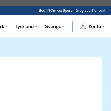
Bedrift
Om oss
Spørsmål og svar
Kontakt
rk
Tyskland
Sverige
Konto