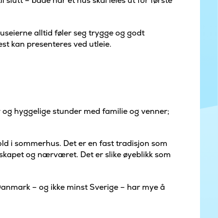
slutt – både når et hus skal leies ut for første
useierne alltid føler seg trygge og godt
st kan presenteres ved utleie.
er og hyggelige stunder med familie og venner;
hold i sommerhus. Det er en fast tradisjon som
esskapet og nærværet. Det er slike øyeblikk som
 Danmark – og ikke minst Sverige – har mye å