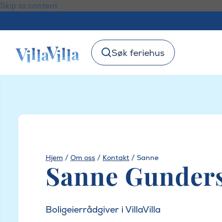
Skip to content
Søk feriehus
Hjem
/
Om oss
/
Kontakt
/
Sanne
Sanne Gunder
Boligeierrådgiver i VillaVilla