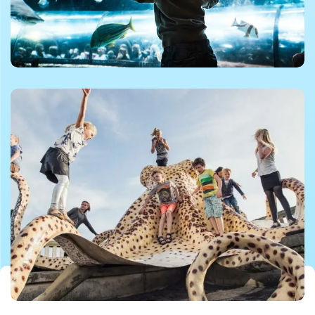
©Kattegatcenteret
©kattegatcenteret
©kattegatcenteret