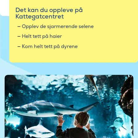
Det kan du oppleve på
Kattegatcentret
Opplev de sjarmerende selene
Helt tett på haier
Kom helt tett på dyrene
©Kattegatcenteret