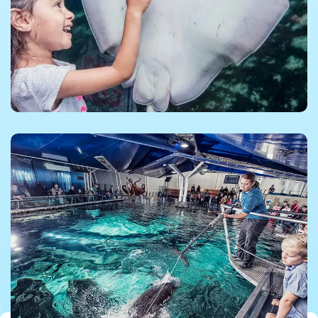
©Kattegatcenteret
©Kattegatcenteret
©Kattegatcenteret