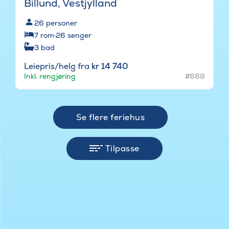
Billund, Vestjylland
26
personer
7
rom
·
26
senger
3
bad
Leiepris/helg fra
kr 14 740
Inkl. rengjøring
#688
Se flere feriehus
Tilpasse