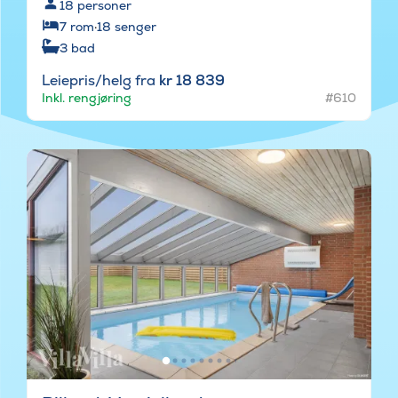
18
personer
7
rom
·
18
senger
3
bad
Leiepris/helg fra
kr 18 839
Inkl. rengjøring
#610