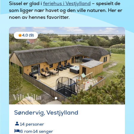
Sissel er glad i
feriehus i Vestjylland
– spesielt de
som ligger nær havet og den ville naturen. Her er
noen av hennes favoritter.
4,0 (9)
Søndervig, Vestjylland
14
personer
6
rom
·
14
senger