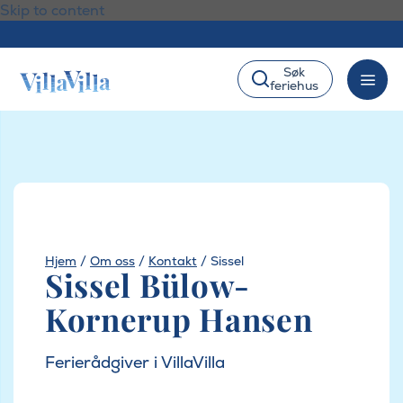
Skip to content
Søk
feriehus
Hjem
/
Om oss
/
Kontakt
/
Sissel
Sissel Bülow-
Kornerup Hansen
Ferierådgiver i VillaVilla