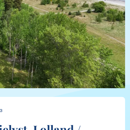
03
elyst, Lolland /