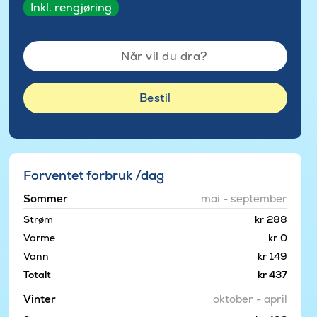
Inkl. rengjøring
Når vil du dra?
Bestil
Forventet forbruk /dag
Sommer
mai - september
Strøm
kr 288
Varme
kr 0
Vann
kr 149
Totalt
kr 437
Vinter
oktober - april