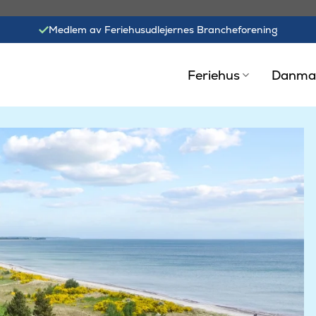
Medlem av Feriehusudlejernes Brancheforening
Feriehus
Danma