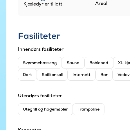
Areal
Kjæledyr er tillatt
Fasiliteter
Innendørs fasiliteter
Svømmebasseng
Sauna
Boblebad
XL-kj
Dart
Spillkonsoll
Internett
Bar
Vedov
Utendørs fasiliteter
Utegrill og hagemøbler
Trampoline