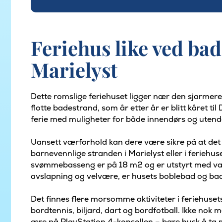
Feriehus like ved ba
Marielyst
Dette romslige feriehuset ligger nær den sjarmer
flotte badestrand, som år etter år er blitt kåret ti
ferie med muligheter for både innendørs og utendør
Uansett værforhold kan dere være sikre på at det
barnevennlige stranden i Marielyst eller i ferieh
svømmebasseng er på 18 m2 og er utstyrt med vann
avslapning og velvære, er husets boblebad og bads
Det finnes flere morsomme aktiviteter i feriehuset
bordtennis, biljard, dart og bordfotball. Ikke nok
ære på PlayStation 4-konsollen – bare husk å ta me