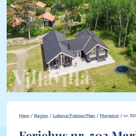
Hjem
/
Region
/
Lolland/Falster/Møn
/
Marielyst
/
nr. 5
Feriehus nr. 503 Mari