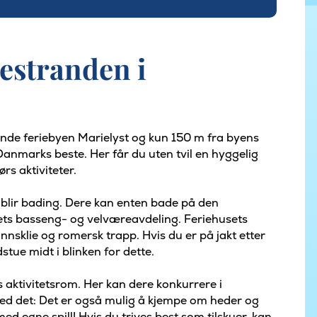
destranden i
ende feriebyen Marielyst og kun 150 m fra byens
l Danmarks beste. Her får du uten tvil en hyggelig
s aktiviteter.
 blir bading. Dere kan enten bade på den
usets basseng- og velværeavdeling. Feriehusets
sklie og romersk trapp. Hvis du er på jakt etter
tue midt i blinken for dette.
s aktivitetsrom. Her kan dere konkurrere i
 med det: Det er også mulig å kjempe om heder og
d egne spill! Hvis du trives best som tilskuer, kan