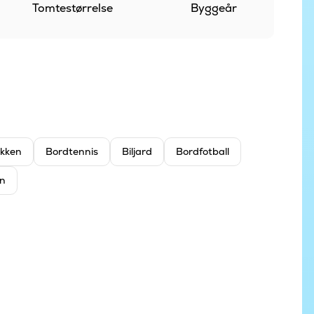
Tomtestørrelse
Byggeår
økken
Bordtennis
Biljard
Bordfotball
n