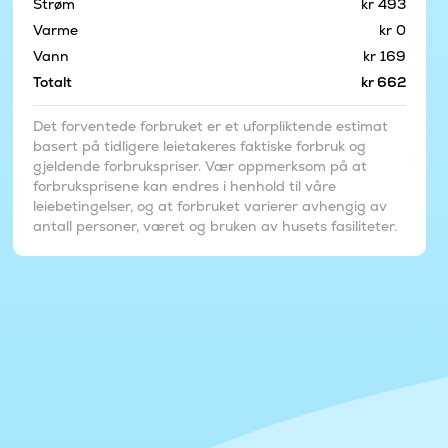
Strøm
kr 493
Varme
kr 0
Vann
kr 169
Totalt
kr 662
Det forventede forbruket er et uforpliktende estimat
basert på tidligere leietakeres faktiske forbruk og
gjeldende forbrukspriser. Vær oppmerksom på at
forbruksprisene kan endres i henhold til våre
leiebetingelser, og at forbruket varierer avhengig av
antall personer, været og bruken av husets fasiliteter.