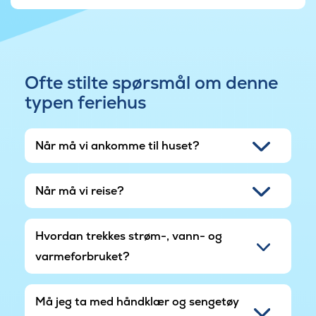
naturlekeplass og en hoppemadrass som kan
brukes av gjestene.
Feriehuset ligger i et bilfritt område, og
parkering foregår ikke ved de enkelte husene,
Ofte stilte spørsmål om denne
men på en felles parkeringsplass i området. Det
typen feriehus
er imidlertid mulig å laste av bagasjen på en
snuplass ved huset.
Når må vi ankomme til huset?
Når må vi reise?
Hvordan trekkes strøm-, vann- og
varmeforbruket?
Må jeg ta med håndklær og sengetøy