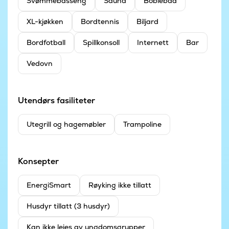
Svømmebasseng
Sauna
Boblebad
XL-kjøkken
Bordtennis
Biljard
Bordfotball
Spillkonsoll
Internett
Bar
Vedovn
Utendørs fasiliteter
Utegrill og hagemøbler
Trampoline
Konsepter
EnergiSmart
Røyking ikke tillatt
Husdyr tillatt (3 husdyr)
Kan ikke leies av ungdomsgrupper