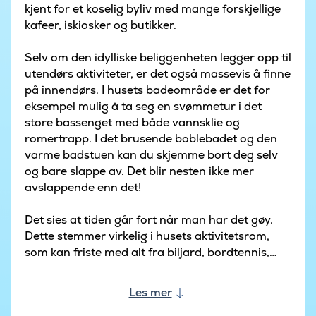
kjent for et koselig byliv med mange forskjellige
kafeer, iskiosker og butikker.
Selv om den idylliske beliggenheten legger opp til
utendørs aktiviteter, er det også massevis å finne
på innendørs. I husets badeområde er det for
eksempel mulig å ta seg en svømmetur i det
store bassenget med både vannsklie og
romertrapp. I det brusende boblebadet og den
varme badstuen kan du skjemme bort deg selv
og bare slappe av. Det blir nesten ikke mer
avslappende enn det!
Det sies at tiden går fort når man har det gøy.
Dette stemmer virkelig i husets aktivitetsrom,
som kan friste med alt fra biljard, bordtennis,
bordfotball og PlayStation 4. Her finner du også
en sofagruppe og en bar, så det er bare å lene
Les mer
seg tilbake og heie på de som konkurrerer.