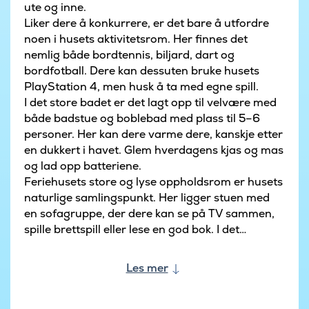
ute og inne.
Liker dere å konkurrere, er det bare å utfordre
noen i husets aktivitetsrom. Her finnes det
nemlig både bordtennis, biljard, dart og
bordfotball. Dere kan dessuten bruke husets
PlayStation 4, men husk å ta med egne spill.
I det store badet er det lagt opp til velvære med
både badstue og boblebad med plass til 5–6
personer. Her kan dere varme dere, kanskje etter
en dukkert i havet. Glem hverdagens kjas og mas
og lad opp batteriene.
Feriehusets store og lyse oppholdsrom er husets
naturlige samlingspunkt. Her ligger stuen med
en sofagruppe, der dere kan se på TV sammen,
spille brettspill eller lese en god bok. I det
velutstyrte kjøkkenet med åpen løsning til stuen
kan man diske opp med noe godt til alle
Les mer
sammen. Maten kan nytes ved det store
spisebordet, som har god plass til alle sammen.
De fire dobbeltrommene er fordelt på to