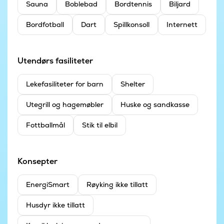
Sauna
Boblebad
Bordtennis
Biljard
Bordfotball
Dart
Spillkonsoll
Internett
Utendørs fasiliteter
Leke­fasiliteter for barn
Shelter
Utegrill og hagemøbler
Huske og sandkasse
Fottballmål
Stik til elbil
Konsepter
EnergiSmart
Røyking ikke tillatt
Husdyr ikke tillatt