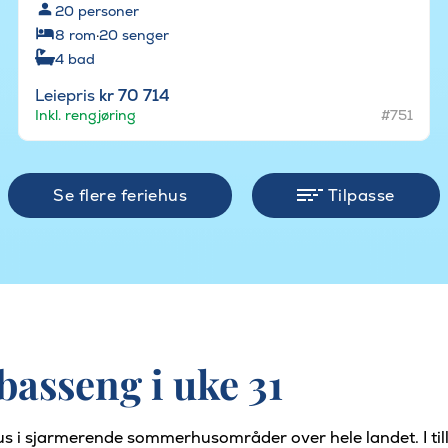
20
personer
8
rom
·
20
senger
4
bad
Leiepris
kr 70 714
Inkl. rengjøring
#751
Se flere feriehus
Tilpasse
asseng i uke 31
hus i sjarmerende sommerhusområder over hele landet. I til