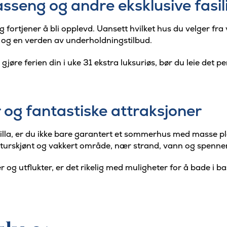
eng og andre eksklusive fasili
fortjener å bli opplevd. Uansett hvilket hus du velger fra vå
a og en verden av underholdningstilbud.
 gjøre ferien din i uke 31 ekstra luksuriøs, bør du leie det 
 og fantastiske attraksjoner
illa, er du ikke bare garantert et sommerhus med masse pla
aturskjønt og vakkert område, nær strand, vann og spenne
og utflukter, er det rikelig med muligheter for å bade i basse