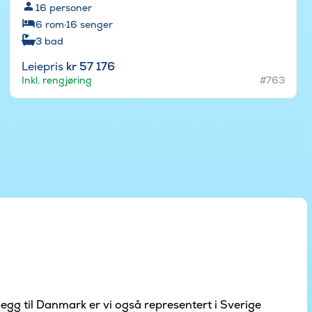
16
personer
6
rom
·
16
senger
3
bad
Leiepris
kr 57 176
Inkl. rengjøring
#763
legg til Danmark er vi også representert i Sverige