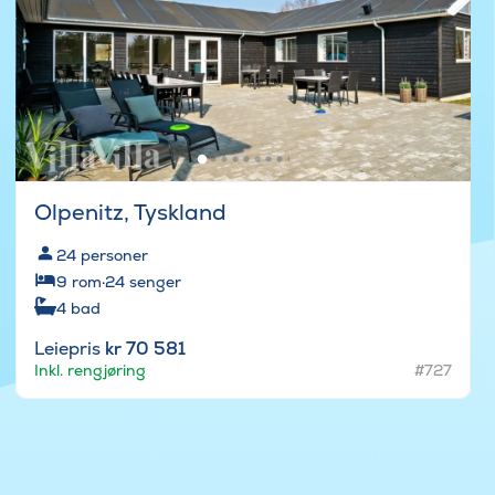
Olpenitz, Tyskland
24
personer
9
rom
·
24
senger
4
bad
Leiepris
kr 70 581
Inkl. rengjøring
#727