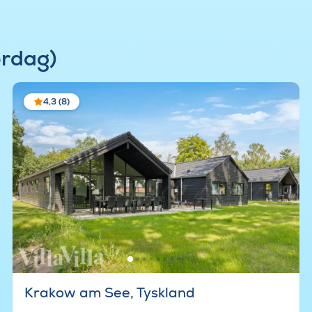
ørdag)
4,3 (8)
Krakow am See, Tyskland