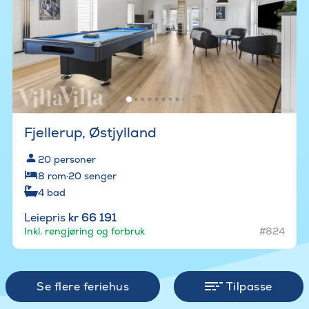
Fjellerup, Østjylland
20
personer
8
rom
·
20
senger
4
bad
Leiepris
kr 66 191
Inkl. rengjøring og forbruk
#824
Se flere feriehus
Tilpasse