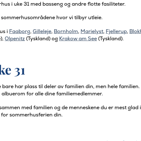
rhus i uke 31 med basseng og andre flotte fasiliteter.
le sommerhusområdene hvor vi tilbyr utleie.
us i
Faaborg
,
Gilleleje
,
Bornholm
,
Marielyst
,
Fjellerup
,
Blok
),
Olpenitz
(Tyskland) og
Krakow am See
(Tyskland).
ke 31
e bare har plass til deler av familien din, men hele familie
 albuerom for alle dine familiemedlemmer.
id sammen med familien og de menneskene du er mest glad i
n for sommerhusferien din.