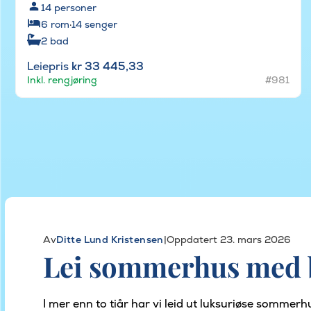
14
personer
6
rom
·
14
senger
2
bad
Leiepris
kr 33 445,33
Inkl. rengjøring
#981
Av
Ditte Lund Kristensen
|
Oppdatert 23. mars 2026
Lei sommerhus med b
I mer enn to tiår har vi leid ut luksuriøse sommer