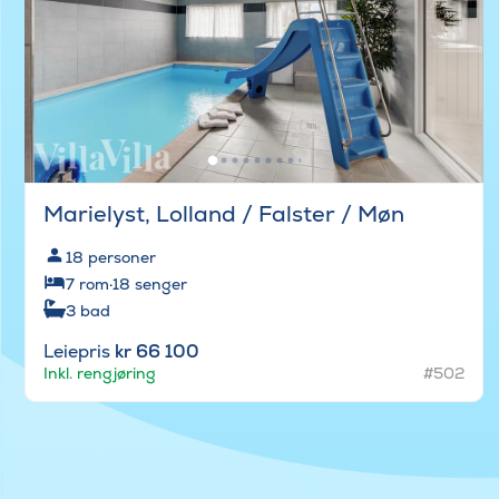
Marielyst, Lolland / Falster / Møn
18
personer
7
rom
·
18
senger
3
bad
Leiepris
kr 66 100
Inkl. rengjøring
#502