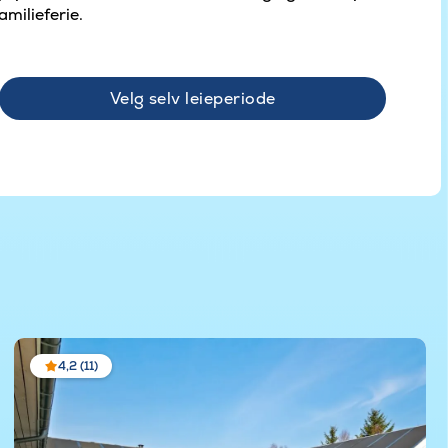
amilieferie.
Velg selv leieperiode
4,2 (11)