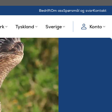
Bedrift
Om oss
Spørsmål og svar
Kontakt
rk
Tyskland
Sverige
Konto