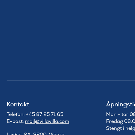
Kontakt
Åpningsti
Telefon: +45 87 25 71 65
Man - tor 0
E-post:
mail@villavilla.com
Fredag 08.0
Stengt i hel
Livøvej 2A, 8800, Viborg