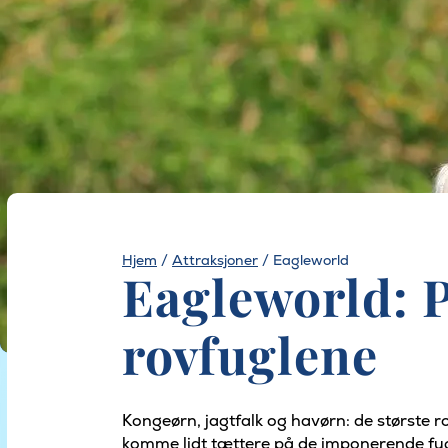
Hjem
/
Attraksjoner
/
Eagleworld
Eagleworld: P
rovfuglene
Kongeørn, jagtfalk og havørn: de største r
komme lidt tættere på de imponerende fug