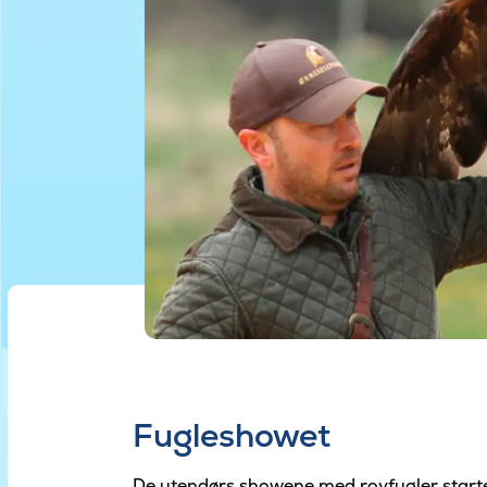
Fugleshowet
De utendørs showene med rovfugler starter