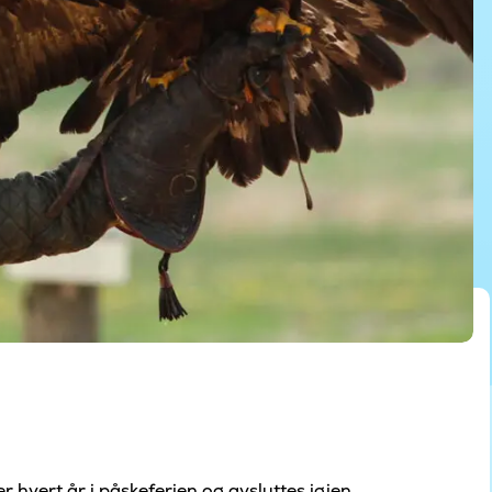
 hvert år i påskeferien og avsluttes igjen