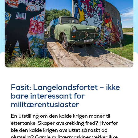
©Foto af Koldkrigsmuseet Langelandsfortet
Fasit: Langelandsfortet – ikke
bare interessant for
militærentusiaster
En utstilling om den kalde krigen maner til
ettertanke: Skaper avskrekking fred? Hvorfor
ble den kalde krigen avsluttet så raskt og
plutselig? Gamle militærmaskiner vekker ikke