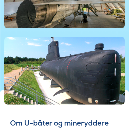
©Foto af Koldkrigsmuseet Langelandsfortet
Om U-båter og mineryddere