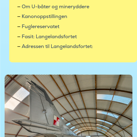
Om U-båter og mineryddere
Kanonoppstillingen
Fuglereservatet
Fasit: Langelandsfortet
Adressen til Langelandsfortet:
©Foto af Koldkrigsmuseet Langelandsfortet