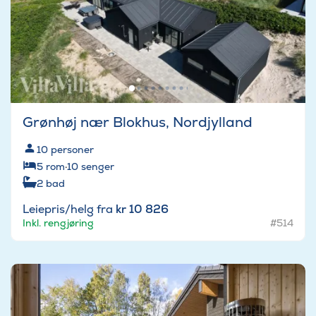
Grønhøj nær Blokhus, Nordjylland
10
personer
5
rom
·
10
senger
2
bad
Leiepris/helg fra
kr 10 826
Inkl. rengjøring
#514