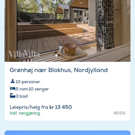
Grønhøj nær Blokhus, Nordjylland
10
personer
5
rom
·
10
senger
3
bad
Leiepris/helg fra
kr 13 450
Inkl. rengjøring
#669