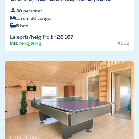
30
personer
11
rom
·
30
senger
5
bad
Leiepris/helg fra
kr 26 167
Inkl. rengjøring
#952