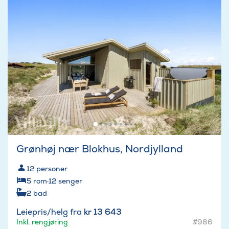
Grønhøj nær Blokhus, Nordjylland
12
personer
5
rom
·
12
senger
2
bad
Leiepris/helg fra
kr 13 643
Inkl. rengjøring
#986