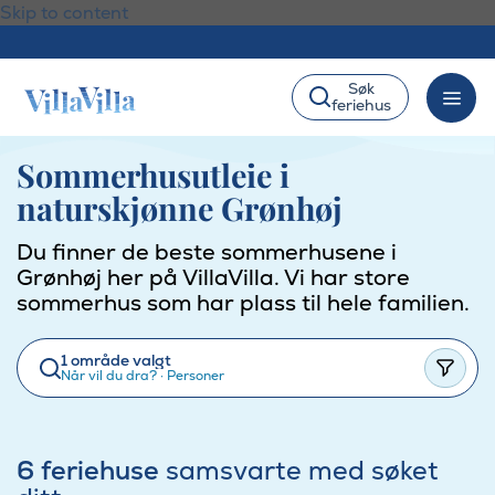
Skip to content
Søk
feriehus
Sommerhusutleie i
naturskjønne Grønhøj
Du finner de beste sommerhusene i
Grønhøj her på VillaVilla. Vi har store
sommerhus som har plass til hele familien.
1 område valgt
Når vil du dra?
·
Personer
6 feriehuse
samsvarte med søket