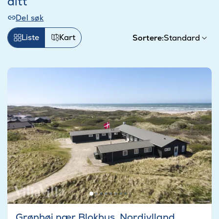
ditt
Del søk
Liste
Kart
Sortere:
Grønhøj nær Blokhus, Nordjylland