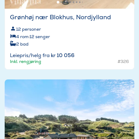
Grønhøj nær Blokhus, Nordjylland
12
personer
4
rom
·
12
senger
2
bad
Leiepris/helg fra
kr 10 056
Inkl. rengjøring
#326