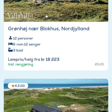
Grønhøj nær Blokhus, Nordjylland
12
personer
6
rom
·
12
senger
3
bad
Leiepris/helg fra
kr 18 223
Inkl. rengjøring
#945
4,3 (11)