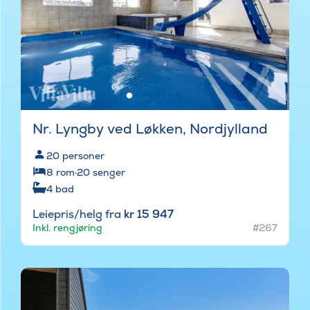
Nr. Lyngby ved Løkken, Nordjylland
20
personer
8
rom
·
20
senger
4
bad
Leiepris/helg fra
kr 15 947
Inkl. rengjøring
#267