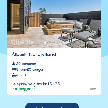
Ålbæk, Nordjylland
20
personer
8
rom
·
20
senger
4
bad
Leiepris/helg fra
kr 16 166
Inkl. rengjøring
#656