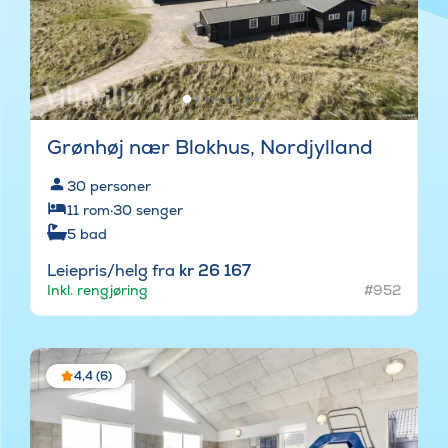
Grønhøj nær Blokhus, Nordjylland
30
personer
11
rom
·
30
senger
5
bad
Leiepris/helg fra
kr 26 167
Inkl. rengjøring
#952
4,4 (6)