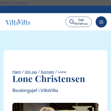
Skip to content
Søk
feriehus
Hjem
/
Om oss
/
Kontakt
/
Lone
Lone Christensen
Bookingsjef i VillaVilla