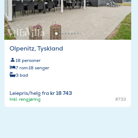
Olpenitz, Tyskland
18
personer
7
rom
·
18
senger
3
bad
Leiepris/helg fra
kr 18 743
Inkl. rengjøring
#733