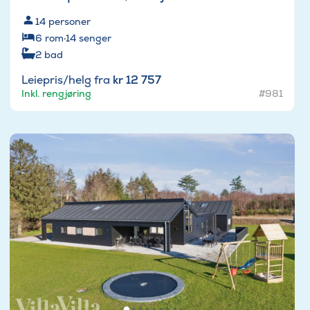
14
personer
6
rom
·
14
senger
2
bad
Leiepris/helg fra
kr 12 757
Inkl. rengjøring
#981