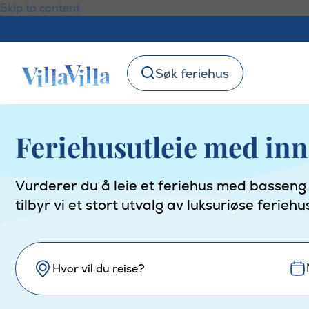
Skip to content
Søk feriehus
Feriehusutleie med in
Vurderer du å leie et feriehus med basseng f
tilbyr vi et stort utvalg av luksuriøse fer
Hvor vil du reise?