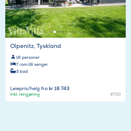
Olpenitz, Tyskland
18
personer
7
rom
·
18
senger
3
bad
Leiepris/helg fra
kr 18 743
Inkl. rengjøring
#720