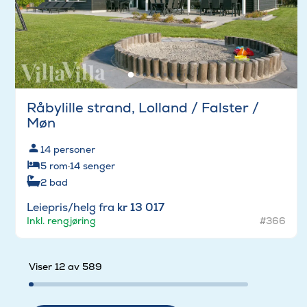
Råbylille strand, Lolland / Falster /
Møn
14
personer
5
rom
·
14
senger
2
bad
Leiepris/helg fra
kr 13 017
Inkl. rengjøring
#366
Viser 12 av 589