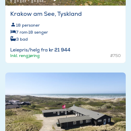
Krakow am See, Tyskland
18
personer
7
rom
·
18
senger
3
bad
Leiepris/helg fra
kr 21 944
Inkl. rengjøring
#750