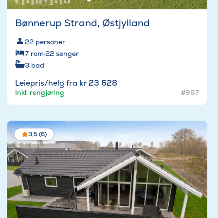
Bønnerup Strand, Østjylland
22
personer
7
rom
·
22
senger
3
bad
Leiepris/helg fra
kr 23 628
Inkl. rengjøring
#967
3,5 (6)