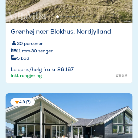
Grønhøj nær Blokhus, Nordjylland
30
personer
11
rom
·
30
senger
5
bad
Leiepris/helg fra
kr 26 167
Inkl. rengjøring
#952
4,3 (7)