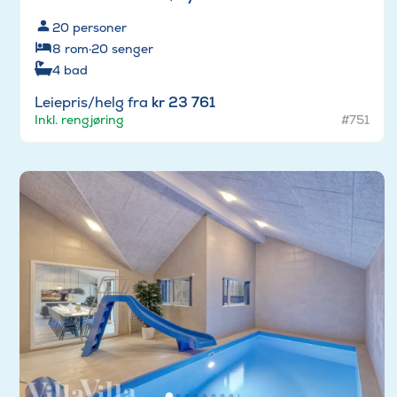
20
personer
8
rom
·
20
senger
4
bad
Leiepris/helg fra
kr 23 761
Inkl. rengjøring
#751