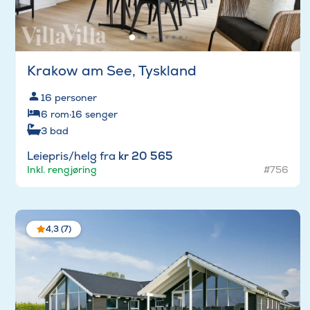
Krakow am See, Tyskland
16
personer
6
rom
·
16
senger
3
bad
Leiepris/helg fra
kr 20 565
Inkl. rengjøring
#756
4,3 (7)