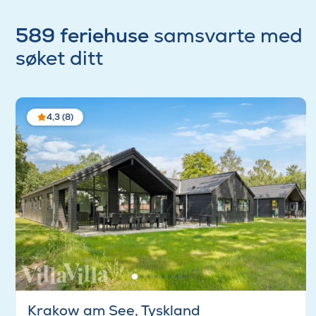
589 feriehuse
samsvarte med
søket ditt
4,3 (8)
Krakow am See, Tyskland