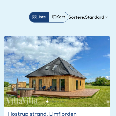
Liste
Kart
Sortere:
Hostrup strand, Limfjorden