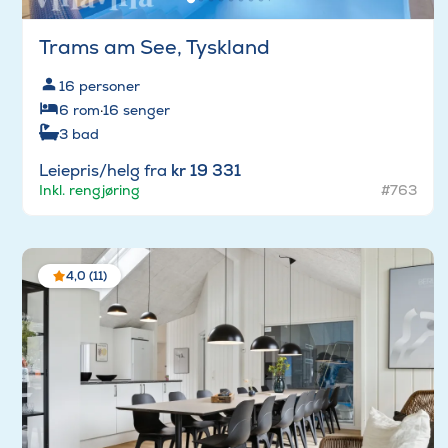
Trams am See, Tyskland
16
personer
6
rom
·
16
senger
3
bad
Leiepris/helg fra
kr 19 331
Inkl. rengjøring
#763
4,0 (11)