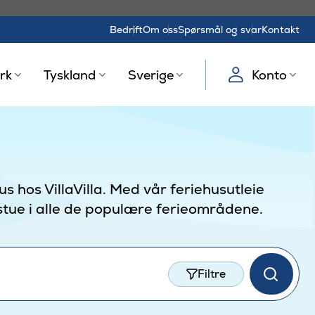
Bedrift
Om oss
Spørsmål og svar
Kontakt
rk
Tyskland
Sverige
Konto
s hos VillaVilla. Med vår feriehusutleie
stue i alle de populære ferieområdene.
Filtre