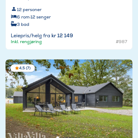
12
personer
6
rom
·
12
senger
3
bad
Leiepris/helg fra
kr 12 149
Inkl. rengjøring
#987
4,5 (7)