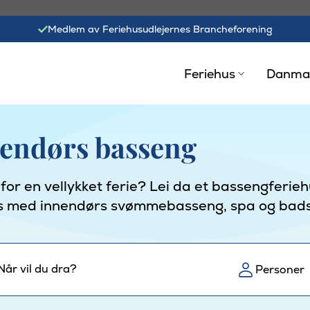
Medlem av Feriehusudlejernes Brancheforening
Feriehus
Danma
nendørs basseng
or en vellykket ferie? Lei da et bassengferiehu
iehus med innendørs svømmebasseng, spa og bad
Når vil du dra?
Personer