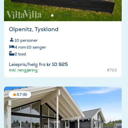
Olpenitz, Tyskland
10
personer
4
rom
·
10
senger
2
bad
Leiepris/helg fra
kr 10 925
Inkl. rengjøring
#723
3,7 (6)