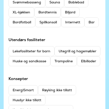
Svømmebasseng
Sauna
Boblebad
XL-kjøkken
Bordtennis
Biljard
Bordfotball
Spillkonsoll
Internett
Bar
Utendørs fasiliteter
Leke­fasiliteter for barn
Utegrill og hagemøbler
Huske og sandkasse
Trampoline
Elbillader
Konsepter
EnergiSmart
Røyking ikke tillatt
Husdyr ikke tillatt