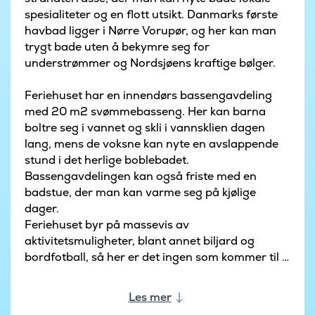
spesialiteter og en flott utsikt. Danmarks første
havbad ligger i Nørre Vorupør, og her kan man
trygt bade uten å bekymre seg for
understrømmer og Nordsjøens kraftige bølger.
Feriehuset har en innendørs bassengavdeling
med 20 m2 svømmebasseng. Her kan barna
boltre seg i vannet og skli i vannsklien dagen
lang, mens de voksne kan nyte en avslappende
stund i det herlige boblebadet.
Bassengavdelingen kan også friste med en
badstue, der man kan varme seg på kjølige
dager.
Feriehuset byr på massevis av
aktivitetsmuligheter, blant annet biljard og
bordfotball, så her er det ingen som kommer til å
kjede seg. Dere kan også få opp pulsen med en
runde bordtennis.
Les mer