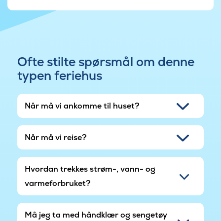
hagemøbler.
Fiskebåtene trekkes opp på stranden, og dere
har selv muligheten til å bli med på fisketur eller
kjøpe fersk fisk. Området frister med både
Ofte stilte spørsmål om denne
restauranter, butikker og handlemuligheter. Man
typen feriehus
kan blant annet gå på museum eller på Nordsø
Akvariet. Ellers i området finnes det tennisbaner,
golfbane, minigolf og muligheter til å ri på
Når må vi ankomme til huset?
islandshester. Dessuten byr terrenget på gode
sykkelruter for både terreng- og landeveissykler.
Når må vi reise?
Hvordan trekkes strøm-, vann- og
varmeforbruket?
Må jeg ta med håndklær og sengetøy