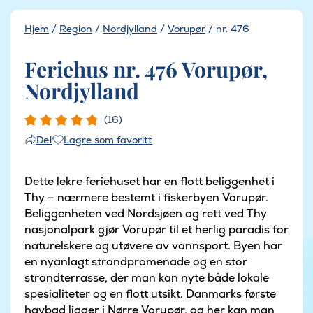
Hjem
/
Region
/
Nordjylland
/
Vorupør
/
nr. 476
Feriehus nr. 476 Vorupør,
Nordjylland
(16)
Lagre som favoritt
Del
Dette lekre feriehuset har en flott beliggenhet i
Thy – nærmere bestemt i fiskerbyen Vorupør.
Beliggenheten ved Nordsjøen og rett ved Thy
nasjonalpark gjør Vorupør til et herlig paradis for
naturelskere og utøvere av vannsport. Byen har
en nyanlagt strandpromenade og en stor
strandterrasse, der man kan nyte både lokale
spesialiteter og en flott utsikt. Danmarks første
havbad ligger i Nørre Vorupør, og her kan man