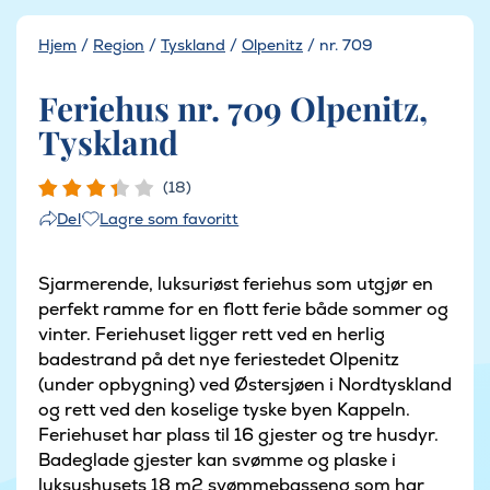
Hjem
/
Region
/
Tyskland
/
Olpenitz
/
nr. 709
Feriehus nr. 709 Olpenitz,
Tyskland
(18)
Lagre som favoritt
Del
Sjarmerende, luksuriøst feriehus som utgjør en
perfekt ramme for en flott ferie både sommer og
vinter. Feriehuset ligger rett ved en herlig
badestrand på det nye feriestedet Olpenitz
(under opbygning) ved Østersjøen i Nordtyskland
og rett ved den koselige tyske byen Kappeln.
Feriehuset har plass til 16 gjester og tre husdyr.
Badeglade gjester kan svømme og plaske i
luksushusets 18 m2 svømmebasseng som har