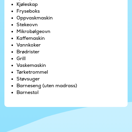
Kjøleskap
Feriehuset har til sammen 3 bad.
Fryseboks
Oppvaskmaskin
Utendørs er det en flisbelagt terrasse med
Stekeovn
komfortable hagemøbler.
Mikrobølgeovn
Kaffemaskin
Vannkoker
Brødrister
Grill
Vaskemaskin
Tørketrommel
Støvsuger
Barneseng (uten madrass)
Barnestol