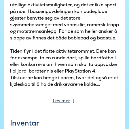
utallige aktivitetsmuligheter, og det er ikke spart
på noe. I bassengavdelingen kan badeglade
gjester benytte seg av det store
svømmebassenget med vannsklie, romersk trapp
og motstrømsanlegg. For de som heller ønsker å
slappe av finnes det både boblebad og badstue.
Tiden flyr i det flotte aktivitetsrommet. Dere kan
for eksempel ta en runde dart, spille bordfotball
eller konkurrere om hvem som skal ta oppvasken
i biljard, bordtennis eller PlayStation 4.
Tilskuerne kan henge i baren, hvor det også er et
kjøleskap til å holde drikkevarene kalde.
Kjøkkenet er velutstyrt for å gjøre det enkelt å
Les mer
tilberede mat til mange. Det er to
oppvaskmaskiner, komfyrer/ovner og
håndvasker, og det er også godt med
Inventar
kjøle-/fryseplass. Fra det lange spisebordet er