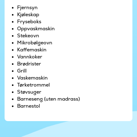
det utsyn til de badende i bassenget, og dere kan
Fjernsyn
slappe av sofakroken med en god bok eller film. I
Kjøleskap
dette fellesrommet finner man også husets peis.
Fryseboks
Oppvaskmaskin
De 7 soverommene i luksushuset er fordelt på to
Stekeovn
soveavdelinger med hvert sitt bad. Det er også 4
Mikrobølgeovn
soveplasser på hems (best egnet til barn). Huset
Kaffemaskin
har til sammen 3 bad.
Vannkoker
Brødrister
Solen kan nytes på terrassen, og her kan dere
Grill
også grille for eksempel en god burger.
Vaskemaskin
Tørketrommel
Støvsuger
Barneseng (uten madrass)
Barnestol