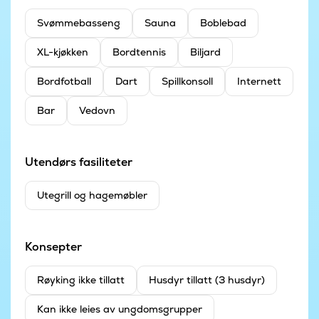
Svømmebasseng
Sauna
Boblebad
XL-kjøkken
Bordtennis
Biljard
Bordfotball
Dart
Spillkonsoll
Internett
Bar
Vedovn
Utendørs fasiliteter
Utegrill og hagemøbler
Konsepter
Røyking ikke tillatt
Husdyr tillatt (3 husdyr)
Kan ikke leies av ungdomsgrupper