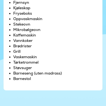
Fjernsyn
Innendørs er det et herlig 23 m2 stort basseng
Kjøleskap
med vannsklie og ekstra kraftig
Fryseboks
motstrømsanlegg. Dere kan også nyte varmen i
Oppvaskmaskin
boblebadet eller badstuen, som også kan brukes
Stekeovn
som infrarød badstue. Hvis dere er mer glade i
Mikrobølgeovn
frisk luft, er det fra bassenget adgang til et
Kaffemaskin
utendørs spaområde. Her kan dere titte på
Vannkoker
stjernehimmelen fra det varme boblebadet, og
Brødrister
om sommeren ta en dusj i utedusjen.
Grill
Vaskemaskin
På aktivitetsrommet kan dere slappe av i den
Tørketrommel
hyggelige hjørnebaren, konkurrere i enten
Støvsuger
biljard, lufthockey, bordtennis eller bordfotball,
Barneseng (uten madrass)
spille PlayStation i sofagruppen eller leke på den
Barnestol
hyggelige hemsen. Ribbeveggen og
treningsmattene gir mulighet for
innendørstrening, bevegelse og lek. Fra baren
kan dere gå ut på den koselige overbygde
terrassen, hvor kveldene kan nytes ute, uansett