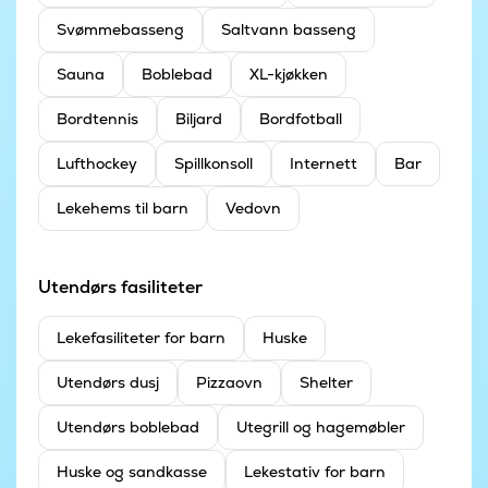
Svømmebasseng
Saltvann basseng
Sauna
Boblebad
XL-kjøkken
Bordtennis
Biljard
Bordfotball
Lufthockey
Spillkonsoll
Internett
Bar
Lekehems til barn
Vedovn
Utendørs fasiliteter
Leke­fasiliteter for barn
Huske
Utendørs dusj
Pizzaovn
Shelter
Utendørs boblebad
Utegrill og hagemøbler
Huske og sandkasse
Lekestativ for barn