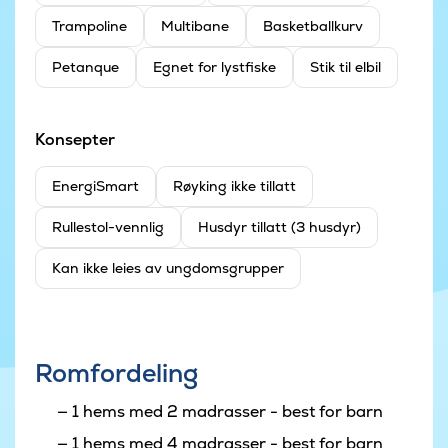
Trampoline
Multibane
Basketballkurv
Petanque
Egnet for lystfiske
Stik til elbil
Konsepter
EnergiSmart
Røyking ikke tillatt
Rullestol-vennlig
Husdyr tillatt (3 husdyr)
Kan ikke leies av ungdomsgrupper
Romfordeling
1 hems med 2 madrasser - best for barn
1 hems med 4 madrasser - best for barn