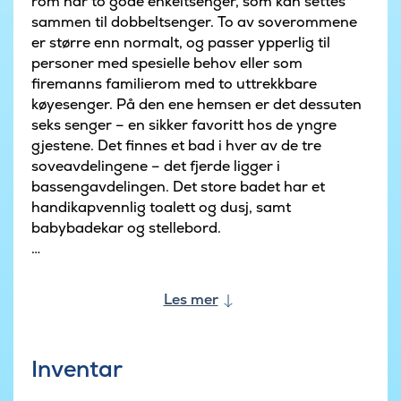
rom har to gode enkeltsenger, som kan settes
sammen til dobbeltsenger. To av soverommene
er større enn normalt, og passer ypperlig til
personer med spesielle behov eller som
firemanns familierom med to uttrekkbare
køyesenger. På den ene hemsen er det dessuten
seks senger – en sikker favoritt hos de yngre
gjestene. Det finnes et bad i hver av de tre
soveavdelingene – det fjerde ligger i
bassengavdelingen. Det store badet har et
handikapvennlig toalett og dusj, samt
babybadekar og stellebord.
Det velutstyrte, store kjøkkenet har både to
oppvaskmaskiner, ovner, vasker, ekstra store
Les mer
kokeplater samt et amerikansk kjøleskap med
innebygget kaldtvannskran og isbitmaskin. Dere
kan dessuten benytte dere av utekjøkkenet, med
Inventar
både kull- og gassgrill og pizzaovn.