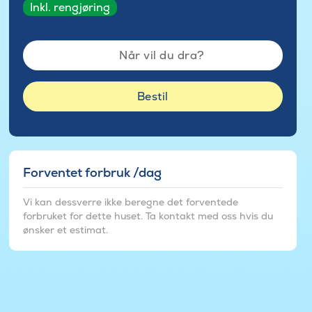
Inkl. rengjøring
Når vil du dra?
Bestil
Forventet forbruk /dag
Vi kan dessverre ikke beregne det forventede
forbruket for dette huset. Ta kontakt med oss hvis du
ønsker et estimat.