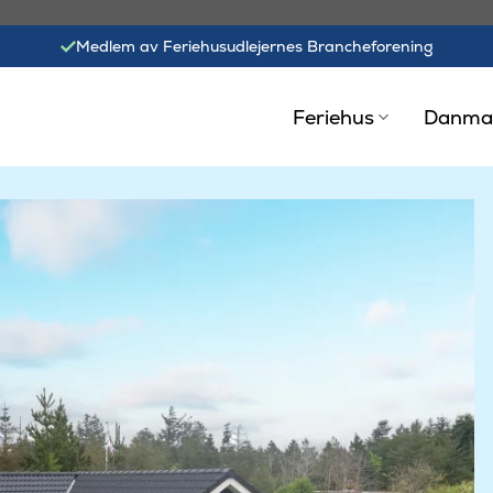
Medlem av Feriehusudlejernes Brancheforening
Feriehus
Danma