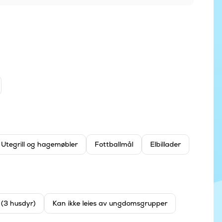
Utegrill og hagemøbler
Fottballmål
Elbillader
t (3 husdyr)
Kan ikke leies av ungdomsgrupper