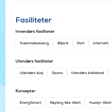
Fasiliteter
Innendørs fasiliteter
Svømmebasseng
Biljard
Dart
Internett
Utendørs fasiliteter
Utendørs dusj
Sauna
Utendørs boblebad
Konsepter
EnergiSmart
Røyking ikke tillatt
Husdyr tillat