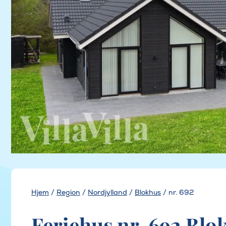
Hjem
/
Region
/
Nordjylland
/
Blokhus
/
nr. 692
Feriehus nr. 692 Blo