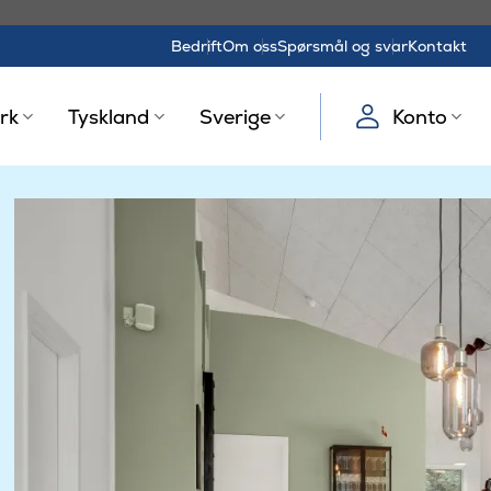
Bedrift
Om oss
Spørsmål og svar
Kontakt
rk
Tyskland
Sverige
Konto