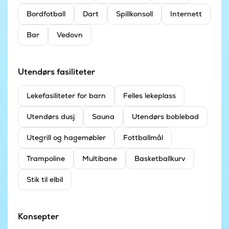
Bordfotball
Dart
Spillkonsoll
Internett
Bar
Vedovn
Utendørs fasiliteter
Leke­fasiliteter for barn
Felles lekeplass
Utendørs dusj
Sauna
Utendørs boblebad
Utegrill og hagemøbler
Fottballmål
Trampoline
Multibane
Basketballkurv
Stik til elbil
Konsepter