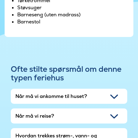
Tørketrommel
vestkyst, kun 4 km unna.
Støvsuger
Barneseng (uten madrass)
Barnestol
Ofte stilte spørsmål om denne
typen feriehus
Når må vi ankomme til huset?
Når må vi reise?
Hvordan trekkes strøm-, vann- og