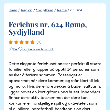
Hjem
/
Region
/
Sydjylland
/
Rømø
/
nr. 624
Feriehus nr. 624 Rømø,
Sydjylland
(9)
Lagre som favoritt
Del
Dette elegante feriehuset passer perfekt til større
familier eller grupper på opptil 14 personer som
ønsker å feriere sammen. Bassenget er
oppvarmet når dere kommer, og står klart til lek
og moro. Hvis dere foretrekker å bade i saltvann,
ligger havet en kort gåtur unna huset. Innendørs
finner dere aktivitetsrommet der dere kan
konkurrere i forskjellige spill og aktiviteter, som
bl.a. biljard, bordfotball, bordtennis og dart.