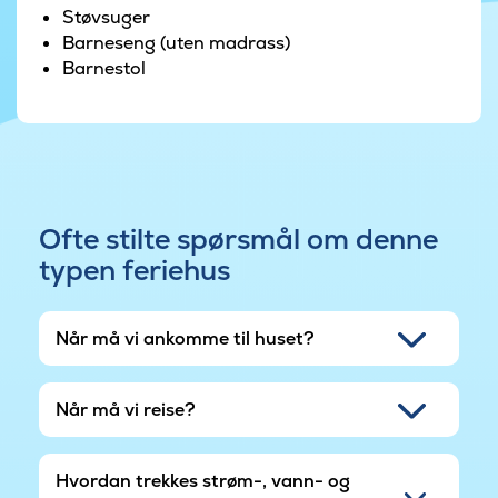
Støvsuger
soverom. I tillegg er det fire soveplasser på
Barneseng (uten madrass)
hemsen, som ofte er populær blant barna og
Barnestol
ungdommene.
Ofte stilte spørsmål om denne
typen feriehus
Når må vi ankomme til huset?
Når må vi reise?
Hvordan trekkes strøm-, vann- og