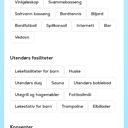
Vinkjøleskap
Svømmebasseng
Saltvann basseng
Bordtennis
Biljard
Bordfotball
Spillkonsoll
Internett
Bar
Vedovn
Utendørs fasiliteter
Leke­fasiliteter for barn
Huske
Utendørs dusj
Sauna
Utendørs boblebad
Utegrill og hagemøbler
Fottballmål
Lekestativ for barn
Trampoline
Elbillader
Konsepter