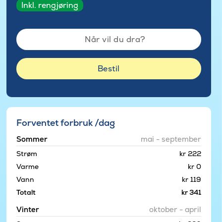
Inkl. rengjøring
Når vil du dra?
Bestil
Forventet forbruk /dag
Sommer
mai - september
Strøm
kr 222
Varme
kr 0
Vann
kr 119
Totalt
kr 341
Vinter
oktober - april