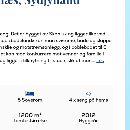
ng. Det er bygget av Skanlux og ligger like ved
rende «badeland» kan man svømme, bade og slappe
nsklie og motstrømsanlegg, og i boblebadet til 6
met kan man konkurrere mot venner og familie i
g ligger i tilknytning til stuen, slik at man...
Les
5 Soverom
4 x seng på hems
1200
m²
2012
Tomtestørrelse
Byggeår