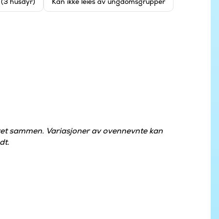
t (3 husdyr)
Kan ikke leies av ungdomsgrupper
øvet sammen. Variasjoner av ovennevnte kan
dt.