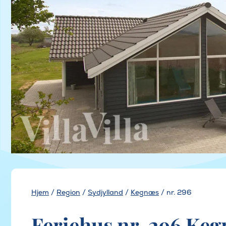
Hjem
/
Region
/
Sydjylland
/
Kegnæs
/
nr. 296
Feriehus nr. 296 Keg