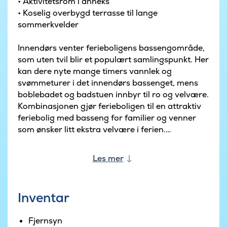
• Aktivitetsrom i anneks
• Koselig overbygd terrasse til lange
sommerkvelder
Innendørs venter ferieboligens bassengområde,
som uten tvil blir et populært samlingspunkt. Her
kan dere nyte mange timers vannlek og
svømmeturer i det innendørs bassenget, mens
boblebadet og badstuen innbyr til ro og velvære.
Kombinasjonen gjør ferieboligen til en attraktiv
feriebolig med basseng for familier og venner
som ønsker litt ekstra velvære i ferien.
I det separate annekset finner dere et
Les mer
aktivitetsrom med både bordfotball og
airhockey, hvor dere kan konkurrere på tvers av
generasjoner. Det gir en fin oppdeling av
Inventar
ferieboligen, slik at noen kan kose seg med spill
og lek, mens andre slapper av i
Fjernsyn
oppholdsrommet. Samtidig bidrar det til å skape