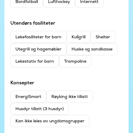
Bordfotball
Lufthockey
Internett
Utendørs fasiliteter
Leke­fasiliteter for barn
Kullgrill
Shelter
Utegrill og hagemøbler
Huske og sandkasse
Lekestativ for barn
Trampoline
Konsepter
EnergiSmart
Røyking ikke tillatt
Husdyr tillatt (3 husdyr)
Kan ikke leies av ungdomsgrupper