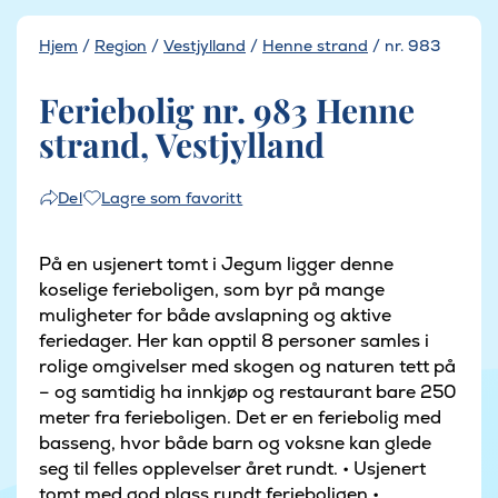
Hjem
/
Region
/
Vestjylland
/
Henne strand
/
nr. 983
Feriebolig nr. 983 Henne
strand, Vestjylland
Lagre som favoritt
Del
På en usjenert tomt i Jegum ligger denne
koselige ferieboligen, som byr på mange
muligheter for både avslapning og aktive
feriedager. Her kan opptil 8 personer samles i
rolige omgivelser med skogen og naturen tett på
– og samtidig ha innkjøp og restaurant bare 250
meter fra ferieboligen. Det er en feriebolig med
basseng, hvor både barn og voksne kan glede
seg til felles opplevelser året rundt. • Usjenert
tomt med god plass rundt ferieboligen •