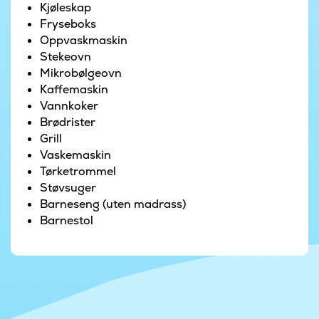
Kjøleskap
en ferie med plass til både fellesskap og små
Fryseboks
pauser hver for seg.
Oppvaskmaskin
Stekeovn
Ferieboligens hjerte er det åpne
Mikrobølgeovn
oppholdsrommet med stue og spiseplass i
Kaffemaskin
forbindelse med kjøkkenet. Her strømmer lyset
Vannkoker
inn, og innredningen understreker den klassiske
Brødrister
sommerhusstemningen. Det er lett å samles om
Grill
matlagingen, brettspill ved spisebordet eller en
Vaskemaskin
god film i sofaen. De fire soverommene er alle
Tørketrommel
innredet med en dobbeltseng og gir gode
Støvsuger
rammer for en behagelig nattesøvn. I tillegg har
Barneseng (uten madrass)
ferieboligen to bad, noe som gjør det praktisk og
Barnestol
komfortabelt å være flere på tur.
Utendørs fortsetter opplevelsene. Hagen er et
sant paradis for barn med huske, sandkasse,
lekestativ og trampoline. Det er også et shelter,
som gir mulighet for en annerledes overnatting