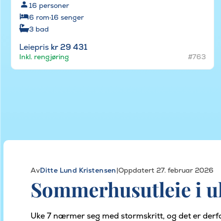
16
personer
6
rom
·
16
senger
3
bad
Leiepris
kr 29 431
Inkl. rengjøring
#763
Av
Ditte Lund Kristensen
|
Oppdatert 27. februar 2026
Sommerhusutleie i uk
Uke 7 nærmer seg med stormskritt, og det er derfor 