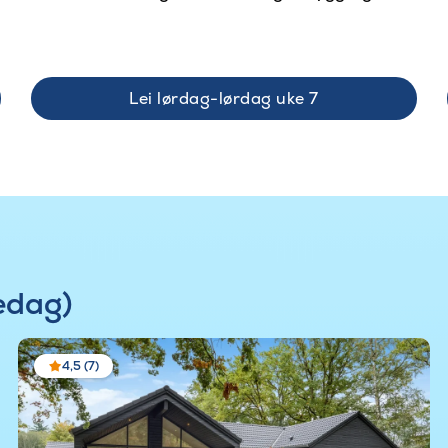
Lei lørdag-lørdag uke 7
redag)
4,5 (7)