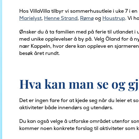
Hos VillaVilla tilbyr vi sommerhusutleie i uke 7 i
Marielyst
,
Henne Strand
,
Rømø
og
Houstrup
. Vi h
Ønsker du å ta familien med på ferie til utlandet
med unike opplevelser å by på. Velg Öland for å nyt
nær Kappeln, hvor dere kan oppleve en sjarmerende 
besøk året rundt.
Hva kan man se og g
Det er ingen fare for at kjede seg når du leier e
aktiviteter både innendørs og utendørs.
Du kan også velge å utforske området utenfor som
kommer noen konkrete forslag til aktiviteter som 