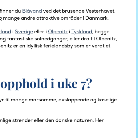
 finner du
Blåvand
ved det brusende Vesterhavet,
e og mange andre attraktive områder i Danmark.
land
i
Sverige
eller i
Olpenitz
i
Tyskland
, begge
og fantastiske solnedganger, eller dra til Olpenitz,
itz er en idyllisk ferielandsby som er verdt et
opphold i uke 7?
nnbyr til mange morsomme, avslappende og koselige
lige strender eller den danske naturen. Her