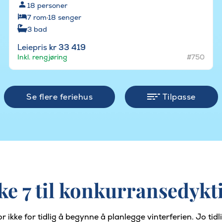
18
personer
7
rom
·
18
senger
3
bad
Leiepris
kr 33 419
Inkl. rengjøring
#750
Se flere feriehus
Tilpasse
e 7 til konkurransedykti
ikke for tidlig å begynne å planlegge vinterferien. Jo tidli