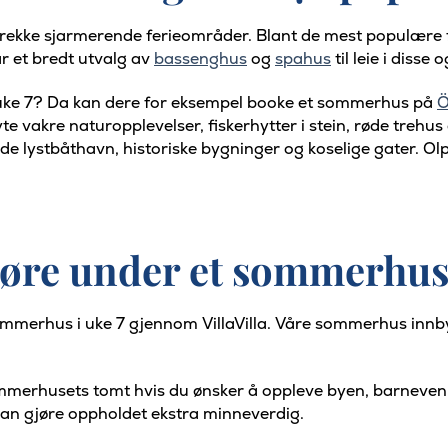
 en rekke sjarmerende ferieområder. Blant de mest populære
ar et bredt utvalg av
bassenghus
og
spahus
til leie i diss
 i uke 7? Da kan dere for eksempel booke et sommerhus på
Ö
e vakre naturopplevelser, fiskerhytter i stein, røde trehus 
lystbåthavn, historiske bygninger og koselige gater. Olpen
jøre under et sommerhus
t sommerhus i uke 7 gjennom VillaVilla. Våre sommerhus i
merhusets tomt hvis du ønsker å oppleve byen, barnevenn
kan gjøre oppholdet ekstra minneverdig.