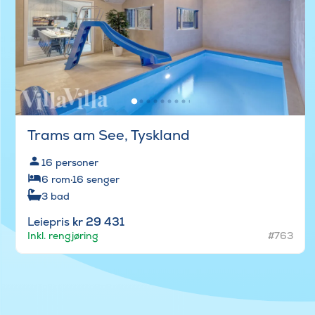
Trams am See, Tyskland
16
personer
6
rom
·
16
senger
3
bad
Leiepris
kr 29 431
Inkl. rengjøring
#763