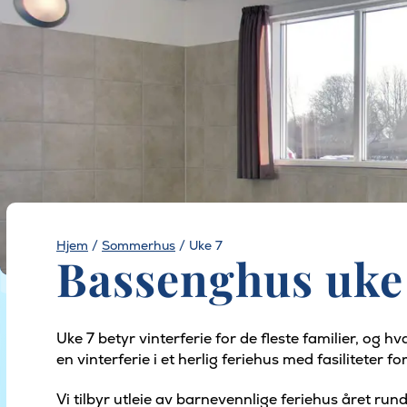
Hjem
/
Sommerhus
/
Uke 7
Bassenghus uke
Uke 7 betyr vinterferie for de fleste familier, o
en vinterferie i et herlig feriehus med fasiliteter f
Vi tilbyr utleie av barnevennlige feriehus året rund