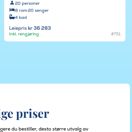
20
personer
8
rom
·
20
senger
4
bad
Leiepris
kr 36 283
Inkl. rengjøring
#751
ge priser
gere du bestiller, desto større utvalg av