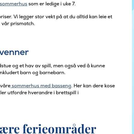
e sommerhus
som er ledige i uke 7.
ser. Vi legger stor vekt på at du alltid kan leie et
m vår prismatch.
 venner
dstue og et hav av spill, men også ved å kunne
 inkludert barn og barnebarn.
 våre
sommerhus med basseng
. Her kan dere kose
r utfordre hverandre i brettspill i
lære ferieområder