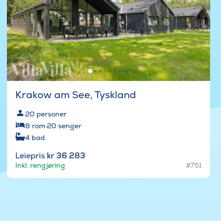
Krakow am See, Tyskland
20
personer
8
rom
·
20
senger
4
bad
Leiepris
kr 36 283
Inkl. rengjøring
#751