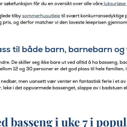
søkefunksjon får du en oversikt over alle våre
luksuriøs
glede tilby
sommerhusutleie
til svært konkurransedyktige pri
 pris, og derfor matcher vi den laveste leieprisen gjenno
ss til både barn, barnebarn og
e. De skiller seg ikke bare ut ved alltid å ha basseng, ba
lom 12 og 30 personer er det god plass til hele familien,
 nedbør, men uansett vær venter en fantastisk ferie i et av
leke i det oppvarmede bassenget, slappe av i badstuen elle
 basseng i uke 7 i popu