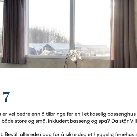
 7
g hva er vel bedre enn å tilbringe ferien i et koselig bas
or både store og små, inkludert basseng og spa? Da står VillaV
t. Bestill allerede i dag for å sikre deg et hyggelig ferieh