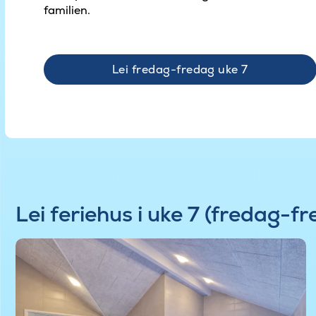
familien.
Lei fredag-fredag uke 7
Lei feriehus i uke 7 (fredag-f