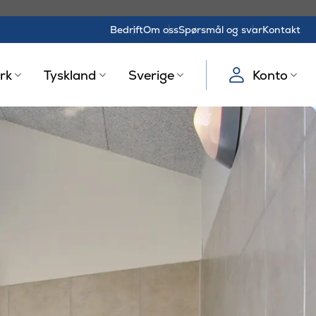
Bedrift
Om oss
Spørsmål og svar
Kontakt
rk
Tyskland
Sverige
Konto