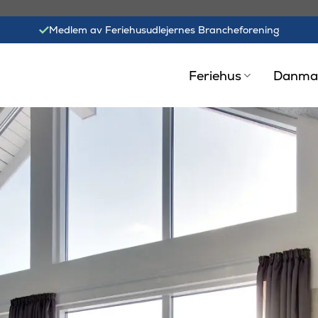
Medlem av Feriehusudlejernes Brancheforening
Feriehus
Danma