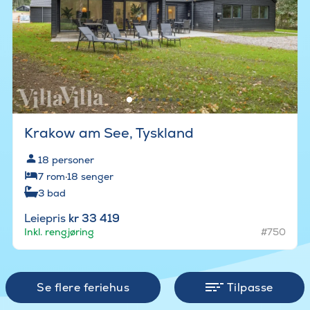
Krakow am See, Tyskland
18
personer
7
rom
·
18
senger
3
bad
Leiepris
kr 33 419
Inkl. rengjøring
#750
Se flere feriehus
Tilpasse