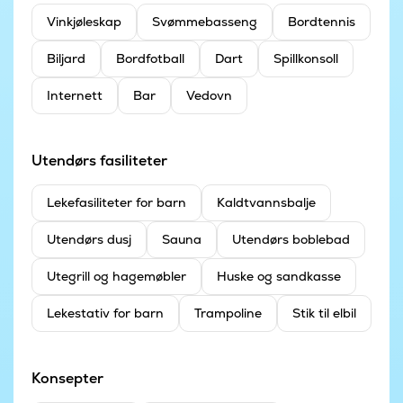
Vinkjøleskap
Svømmebasseng
Bordtennis
Biljard
Bordfotball
Dart
Spillkonsoll
Internett
Bar
Vedovn
Utendørs fasiliteter
Leke­fasiliteter for barn
Kaldtvannsbalje
Utendørs dusj
Sauna
Utendørs boblebad
Utegrill og hagemøbler
Huske og sandkasse
Lekestativ for barn
Trampoline
Stik til elbil
Konsepter