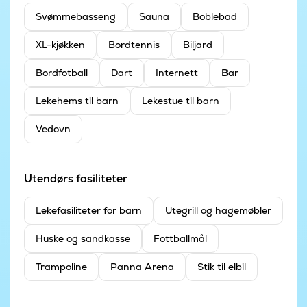
Svømmebasseng
Sauna
Boblebad
XL-kjøkken
Bordtennis
Biljard
Bordfotball
Dart
Internett
Bar
Lekehems til barn
Lekestue til barn
Vedovn
Utendørs fasiliteter
Leke­fasiliteter for barn
Utegrill og hagemøbler
Huske og sandkasse
Fottballmål
Trampoline
Panna Arena
Stik til elbil