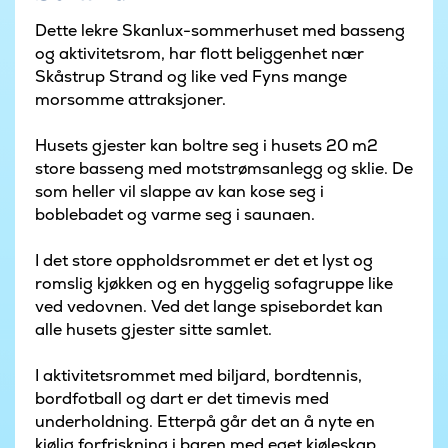
Dette lekre Skanlux-sommerhuset med basseng
og aktivitetsrom, har flott beliggenhet nær
Skåstrup Strand og like ved Fyns mange
morsomme attraksjoner.
Husets gjester kan boltre seg i husets 20 m2
store basseng med motstrømsanlegg og sklie. De
som heller vil slappe av kan kose seg i
boblebadet og varme seg i saunaen.
I det store oppholdsrommet er det et lyst og
romslig kjøkken og en hyggelig sofagruppe like
ved vedovnen. Ved det lange spisebordet kan
alle husets gjester sitte samlet.
I aktivitetsrommet med biljard, bordtennis,
bordfotball og dart er det timevis med
underholdning. Etterpå går det an å nyte en
kjølig forfriskning i baren med eget kjøleskap.