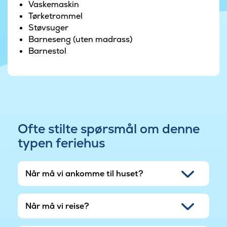
Vaskemaskin
Tørketrommel
På huset er det en fisk rengjøring område hvor
Støvsuger
fangsten kan rengjøres.
Barneseng (uten madrass)
Barnestol
Ofte stilte spørsmål om denne
typen feriehus
Når må vi ankomme til huset?
Når må vi reise?