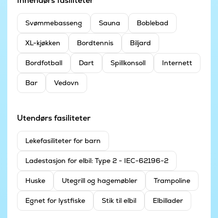
Innendørs fasiliteter
Svømmebasseng
Sauna
Boblebad
XL-kjøkken
Bordtennis
Biljard
Bordfotball
Dart
Spillkonsoll
Internett
Bar
Vedovn
Utendørs fasiliteter
Leke­fasiliteter for barn
Ladestasjon for elbil: Type 2 - IEC-62196-2
Huske
Utegrill og hagemøbler
Trampoline
Egnet for lystfiske
Stik til elbil
Elbillader