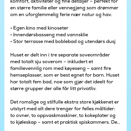
komfort, aktiviteter og fine detaljer – perfekt for
en større familie eller vennegjeng som drømmer
om en uforglemmelig ferie nær natur og hav.
• Egen kino med kinoseter
• Innendørsbasseng med vannsklie
• Stor terrasse med boblebad og utendørs dusj
Huset er delt inn i tre separate soveområder
med totalt sju soverom – inkludert et
familievennlig rom med køyeseng – samt fire
hemseplasser, som er best egnet for barn. Huset
har totalt fem bad, noe som gjør det ideelt for
større grupper der alle får litt privatliv.
Det romslige og stilfulle ekstra store kjøkkenet er
utstyrt med alt dere trenger for felles måltider:
to ovner, to oppvaskmaskiner, to kokeplater og
to kjøleskap – samt et praktisk spiskammers. Det
store oppholdsrommet med langbord og den