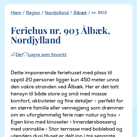
Hjem
/
Region
/
Nordjylland
/
Ålbæk
/
nr. 903
Feriehus nr. 903 Ålbæk,
Nordjylland
Lagre som favoritt
Del
Dette imponerende feriehuset med plass til
opptil 20 personer ligger kun 450 meter unna
den vakre stranden ved Ålbæk. Her er det tatt
hensyn til både store og små med masse
komfort, aktiviteter og fine detaljer – perfekt for
en større familie eller vennegjeng som drømmer
om en uforglemmelig ferie nær natur og hav. •
Egen kino med kinoseter • Innendørsbasseng
med vannsklie • Stor terrasse med boblebad og
utendørs dusj Huset er delt inn i tre separate