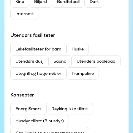
Kino
Biljard
Bordfotball
Dart
Internett
Utendørs fasiliteter
Leke­fasiliteter for barn
Huske
Utendørs dusj
Sauna
Utendørs boblebad
Utegrill og hagemøbler
Trampoline
Konsepter
EnergiSmart
Røyking ikke tillatt
Husdyr tillatt (3 husdyr)