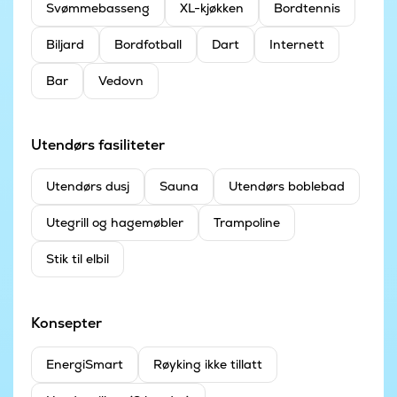
Svømmebasseng
XL-kjøkken
Bordtennis
Biljard
Bordfotball
Dart
Internett
Bar
Vedovn
Utendørs fasiliteter
Utendørs dusj
Sauna
Utendørs boblebad
Utegrill og hagemøbler
Trampoline
Stik til elbil
Konsepter
EnergiSmart
Røyking ikke tillatt