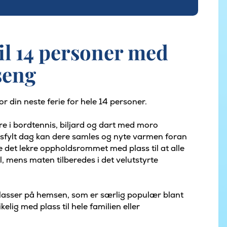
til 14 personer med
seng
or din neste ferie for hele 14 personer.
re i bordtennis, biljard og dart med moro
etsfylt dag kan dere samles og nyte varmen foran
re det lekre oppholdsrommet med plass til at alle
l, mens maten tilberedes i det velutstyrte
plasser på hemsen, som er særlig populær blant
elig med plass til hele familien eller