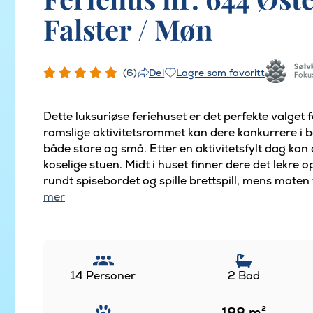
Falster / Møn
(6)
Lagre som favoritt
Del
Dette luksuriøse feriehuset er det perfekte valget fo
romslige aktivitetsrommet kan dere konkurrere i b
både store og små. Etter en aktivitetsfylt dag ka
koselige stuen. Midt i huset finner dere det lekre
rundt spisebordet og spille brettspill, mens maten t
mer
14 Personer
2 Bad
188
m²