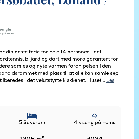
r din neste ferie for hele 14 personer. I det
ordtennis, biljard og dart med moro garantert for
n dere samles og nyte varmen foran peisen i den
 oppholdsrommet med plass til at alle kan samle seg
ilberedes i det velutstyrte kjøkkenet. Huset...
Les
5 Soverom
4 x seng på hems
1206
m²
2024