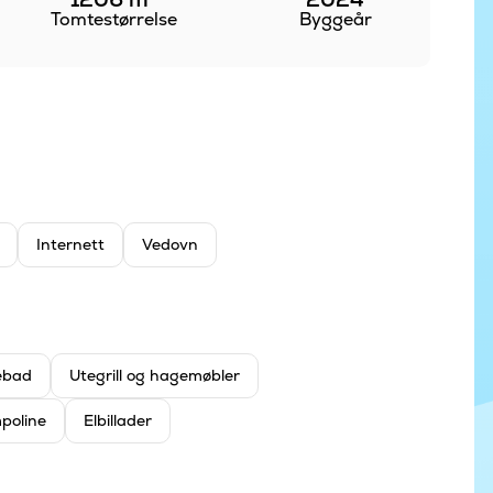
Tomtestørrelse
Byggeår
Internett
Vedovn
ebad
Utegrill og hagemøbler
poline
Elbillader