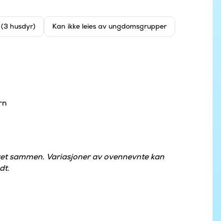
t (3 husdyr)
Kan ikke leies av ungdomsgrupper
rn
øvet sammen. Variasjoner av ovennevnte kan
dt.