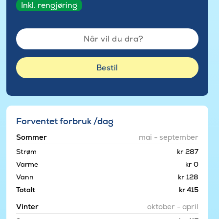
Inkl. rengjøring
Når vil du dra?
Bestil
Forventet forbruk /dag
Sommer
mai - september
Strøm
kr 287
Varme
kr 0
Vann
kr 128
Totalt
kr 415
Vinter
oktober - april