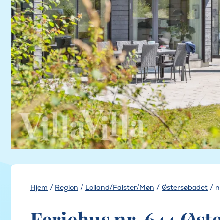
Hjem
/
Region
/
Lolland/Falster/Møn
/
Østersøbadet
/
n
Feriehus nr. 644 Øst