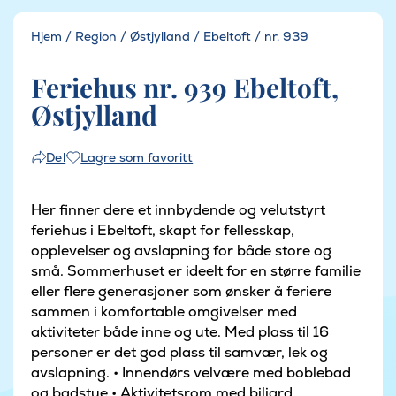
Hjem
/
Region
/
Østjylland
/
Ebeltoft
/
nr. 939
Feriehus nr. 939 Ebeltoft,
Østjylland
Lagre som favoritt
Del
Her finner dere et innbydende og velutstyrt
feriehus i Ebeltoft, skapt for fellesskap,
opplevelser og avslapning for både store og
små. Sommerhuset er ideelt for en større familie
eller flere generasjoner som ønsker å feriere
sammen i komfortable omgivelser med
aktiviteter både inne og ute. Med plass til 16
personer er det god plass til samvær, lek og
avslapning. • Innendørs velvære med boblebad
og badstue • Aktivitetsrom med biljard,