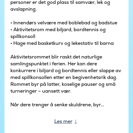
personer er det god plass til samvær, lek og
avslapning.
• Innendørs velvære med boblebad og badstue
• Aktivitetsrom med biljard, bordtennis og
spillkonsoll
• Hage med basketkurv og lekestativ til barna
Aktivitetsrommet blir raskt det naturlige
samlingspunktet i ferien. Her kan dere
konkurrere i biljard og bordtennis eller slappe av
med spillkonsollen etter en begivenhetsrik dag.
Rommet byr på latter, koselige pauser og små
turneringer – uansett vær.
Når dere trenger å senke skuldrene, byr
feriehuset på fantastiske velværeopplevelser.
Det innendørs boblebadet og badstuen kan
Les mer
nytes året rundt, mens badestampen er perfekt
for rolige kvelder under åpen himmel. Her er det