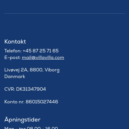
Kontakt
Telefon: +45 87 25 71 65
E-post:
mail@villavilla.com
Livøvej 2A, 8800, Viborg
Danmark
​CVR: DK31347904
Konto nr. 86015027446
Åpningstider
Man - tor 08.00 - 16.00