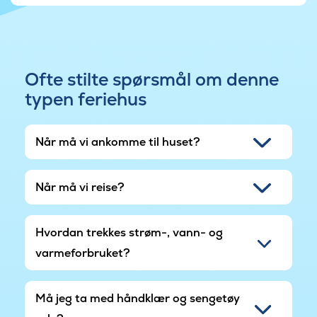
ferien utendørs. Det finnes også en lader til elbil,
noe som gjør oppholdet ekstra praktisk.
Ebeltoft byr på brosteinsgater, koselige kafeer
og vakker natur ved Mols Bjerge. Her er dere
Ofte stilte spørsmål om denne
nær strand, skog og opplevelser – et attraktivt
typen feriehus
ferieområde og et ideelt utgangspunkt for en
vellykket ferie.
Når må vi ankomme til huset?
Når må vi reise?
Hvordan trekkes strøm-, vann- og
varmeforbruket?
Må jeg ta med håndklær og sengetøy