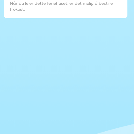
Når du leier dette feriehuset, er det mulig å bestille
frokost.