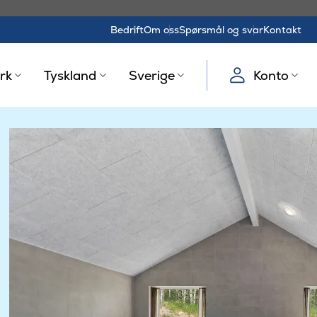
Bedrift
Om oss
Spørsmål og svar
Kontakt
rk
Tyskland
Sverige
Konto