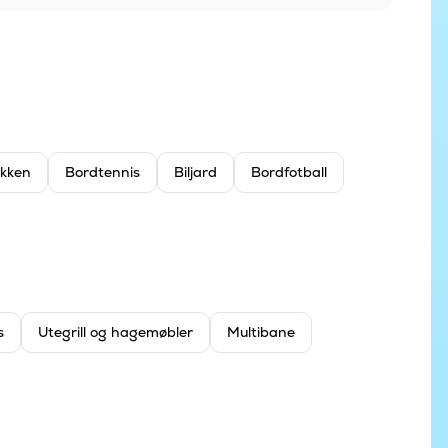
økken
Bordtennis
Biljard
Bordfotball
s
Utegrill og hagemøbler
Multibane