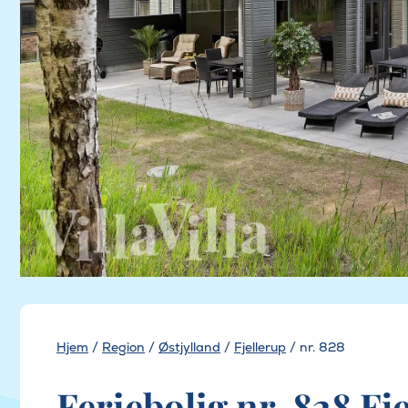
Hjem
/
Region
/
Østjylland
/
Fjellerup
/
nr. 828
Feriebolig nr. 828 Fj