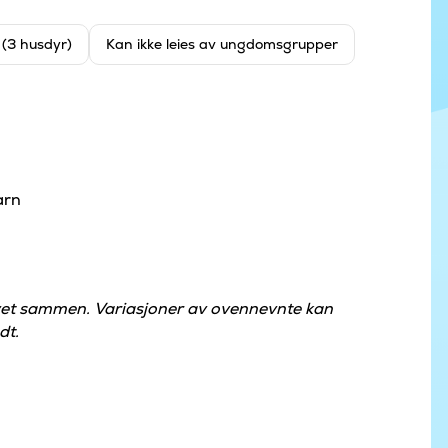
t (3 husdyr)
Kan ikke leies av ungdomsgrupper
arn
øvet sammen. Variasjoner av ovennevnte kan
dt.