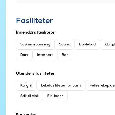
Fasiliteter
Innendørs fasiliteter
Svømmebasseng
Sauna
Boblebad
XL-kj
Dart
Internett
Bar
Utendørs fasiliteter
Kullgrill
Leke­fasiliteter for barn
Felles lekeplas
Stik til elbil
Elbillader
Konsepter