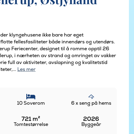
, der klyngehusene ikke bare har eget
otte fellesfasiliteter både innendørs og utendørs.
erup Feriecenter, designet til å romme opptil 26
ellerup, i nærheten av strand og omringet av vakker
ie full av aktiviteter, avslapning og kvalitetstid
teter,...
Les mer
10 Soverom
6 x seng på hems
721
m²
2026
Tomtestørrelse
Byggeår