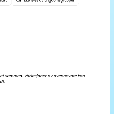
llatt
Kan ikke leies av ungdomsgrupper
øvet sammen. Variasjoner av ovennevnte kan
dt.