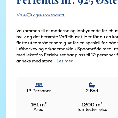
Lagre som favoritt
Del
Velkommen til et moderne og innbydende feriehus
byliv og det berømte Vaffelhuset. Her får du en 
flotte uteområder som gjør ferien spesiell for bå
lufthockey og arkademaskin • Spaområde med ute
med leketårn Feriehuset har plass til 12 personer 
anneks med store...
Les mer
12 Personer
2 Bad
161
m²
1200
m²
Areal
Tomtestørrelse