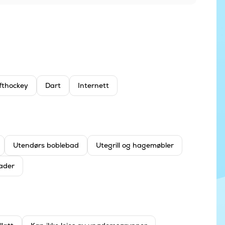
fthockey
Dart
Internett
Utendørs boblebad
Utegrill og hagemøbler
lader