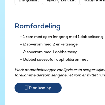
EnergiSmart
Røyking ikke tillatt
Husdyr ikke ti
Romfordeling
1 rom med egen inngang med 1 dobbeltseng
2 soverom med 2 enkeltsenge
2 soverom med 1 dobbeltseng
Dobbel sovesofa i oppholdsrommet
Merk at dobbeltsenger vanligvis er to senger skj
forekomme dersom sengene i et rom er flyttet run
Planløsning