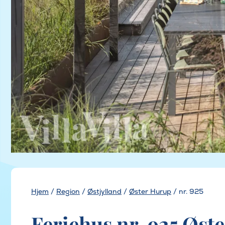
Hjem
/
Region
/
Østjylland
/
Øster Hurup
/
nr. 925
Feriehus nr. 925 Øst