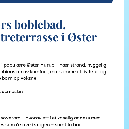
rs boblebad,
treterrasse i Øster
 i populære Øster Hurup – nær strand, hyggelig
kombinasjon av komfort, morsomme aktiviteter og
e barn og voksne.
kademaskin
m soverom – hvorav ett i et koselig anneks med
øles som å sove i skogen – samt to bad.