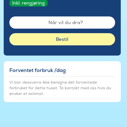
Inkl. rengjøring
Når vil du dra?
Bestil
Forventet forbruk /dag
Vi kan dessverre ikke beregne det forventede
forbruket for dette huset. Ta kontakt med oss hvis du
ønsker et estimat.