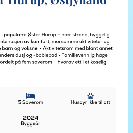
 i populære Øster Hurup – nær strand, hyggelig
kombinasjon av komfort, morsomme aktiviteter og
de barn og voksne. • Aktivitetsrom med blant annet
ndørs dusj og -boblebad • Familievennlig hage
fordelt på fem soverom – hvorav ett i et koselig
5 Soverom
Husdyr ikke tillatt
2024
Byggeår